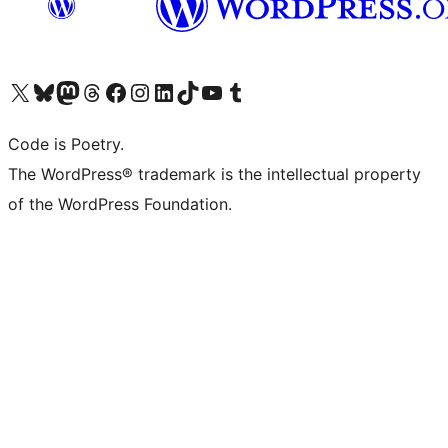
Visita il nostro account X (ex Twitter)
Visita il nostro account Bluesky
Visita il nostro account Mastodon
Visita il nostro account Threads
Visita la nostra pagina Facebook
Visita il nostro account Instagram
Visita il nostro account LinkedIn
Visita il nostro account TikTok
Visita il nostro canale YouTube
Visita il nostro account Tumblr
Code is Poetry.
The WordPress® trademark is the intellectual property
of the WordPress Foundation.