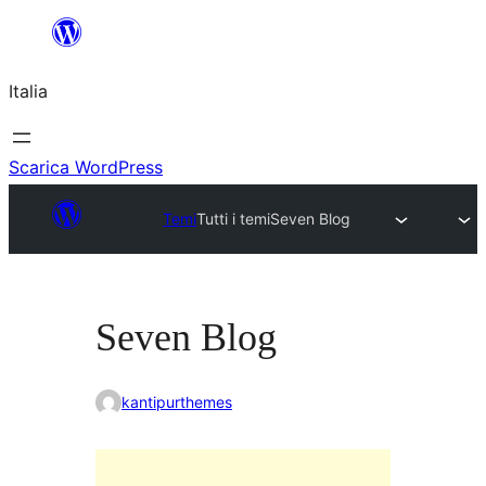
Vai
al
Italia
contenuto
Scarica WordPress
Temi
Tutti i temi
Seven Blog
Seven Blog
kantipurthemes