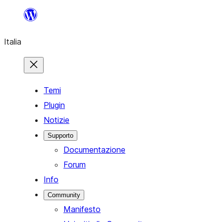
Vai
al
Italia
contenuto
Temi
Plugin
Notizie
Supporto
Documentazione
Forum
Info
Community
Manifesto