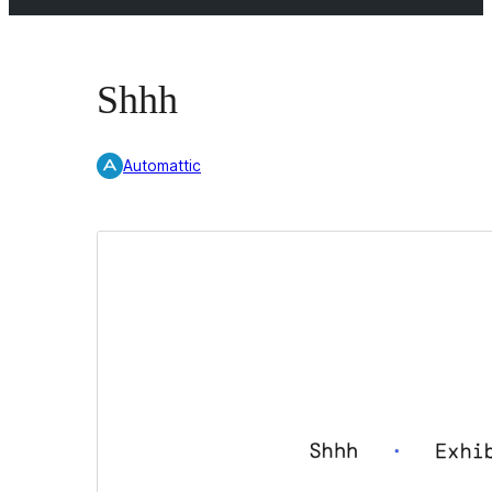
Shhh
Automattic