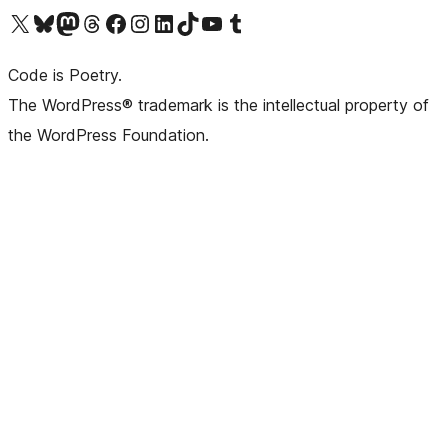
Visita il nostro account X (ex Twitter)
Visita il nostro account Bluesky
Visita il nostro account Mastodon
Visita il nostro account Threads
Visita la nostra pagina Facebook
Visita il nostro account Instagram
Visita il nostro account LinkedIn
Visita il nostro account TikTok
Visita il nostro canale YouTube
Visita il nostro account Tumblr
Code is Poetry.
The WordPress® trademark is the intellectual property of
the WordPress Foundation.