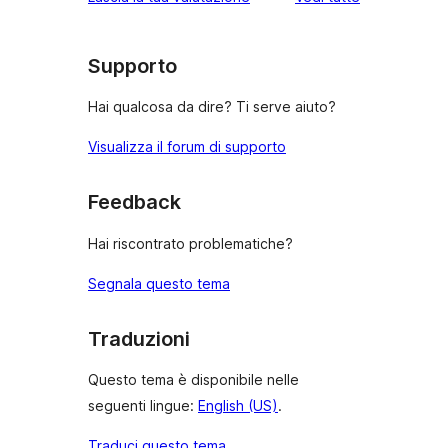
2-
a
recensioni
stelle
1-
stelle
Supporto
Hai qualcosa da dire? Ti serve aiuto?
Visualizza il forum di supporto
Feedback
Hai riscontrato problematiche?
Segnala questo tema
Traduzioni
Questo tema è disponibile nelle
seguenti lingue:
English (US)
.
Traduci questo tema