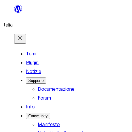
Vai
al
Italia
contenuto
Temi
Plugin
Notizie
Supporto
Documentazione
Forum
Info
Community
Manifesto