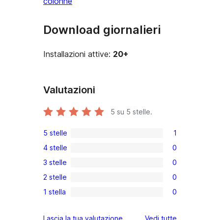
colonne
Download giornalieri
Installazioni attive:
20+
Valutazioni
5
su 5 stelle.
5 stelle
1
1
4 stelle
0
5-
0
3 stelle
0
recensioni
recensioni
0
a
2 stelle
0
a
recensioni
0
stelle
4-
1 stella
0
a
recensioni
0
stelle
3-
a
recensioni
le
Lascia la tua valutazione
Vedi tutte
stelle