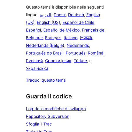
Questo tema è disponibile nelle seguenti
lingue:
العربية
,
Dansk
,
Deutsch
,
English
(UK)
,
English (US)
,
Español de Chile
,
Español
,
Español de México
,
Français de
Belgique
,
Français
,
Italiano
,
日本語
,
Nederlands (België)
,
Nederlands
,
Português do Brasil
,
Português
,
Română
,
Русский
,
Српски језик
,
Türkçe
, e
Українська
.
Traduci questo tema
Guarda il codice
Log delle modifiche di sviluppo
Repository Subversion
Sfoglia il Trac
Ticket in Trac