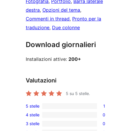
Fotografia
, 
Portfolio
, 
Barra laterale
destra
, 
Opzioni del tema
, 
Commenti in thread
, 
Pronto per la
traduzione
, 
Due colonne
Download giornalieri
Installazioni attive:
200+
Valutazioni
5
su 5 stelle.
5 stelle
1
1
4 stelle
0
5-
0
3 stelle
0
recensioni
recensioni
0