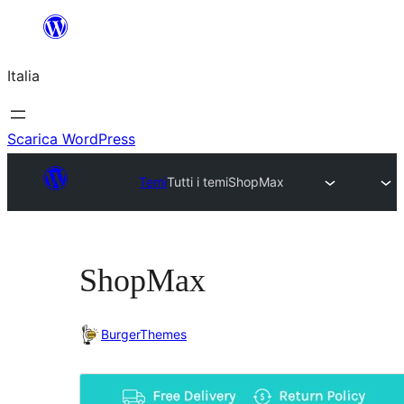
Vai
al
Italia
contenuto
Scarica WordPress
Temi
Tutti i temi
ShopMax
ShopMax
BurgerThemes