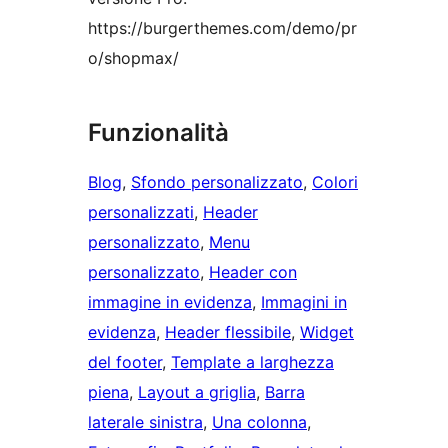
https://burgerthemes.com/demo/pr
o/shopmax/
Funzionalità
Blog
, 
Sfondo personalizzato
, 
Colori
personalizzati
, 
Header
personalizzato
, 
Menu
personalizzato
, 
Header con
immagine in evidenza
, 
Immagini in
evidenza
, 
Header flessibile
, 
Widget
del footer
, 
Template a larghezza
piena
, 
Layout a griglia
, 
Barra
laterale sinistra
, 
Una colonna
, 