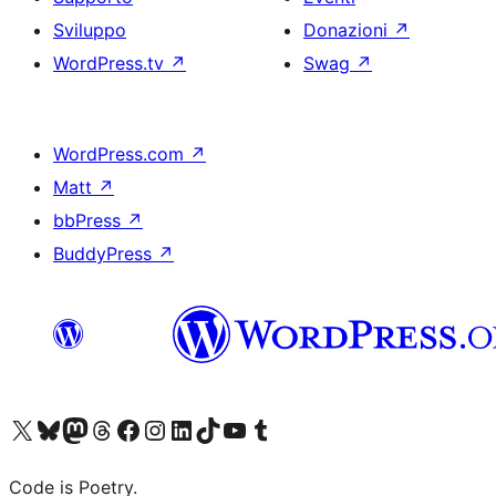
Sviluppo
Donazioni
↗
WordPress.tv
↗
Swag
↗
WordPress.com
↗
Matt
↗
bbPress
↗
BuddyPress
↗
Visita il nostro account X (ex Twitter)
Visita il nostro account Bluesky
Visita il nostro account Mastodon
Visita il nostro account Threads
Visita la nostra pagina Facebook
Visita il nostro account Instagram
Visita il nostro account LinkedIn
Visita il nostro account TikTok
Visita il nostro canale YouTube
Visita il nostro account Tumblr
Code is Poetry.