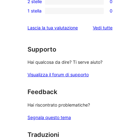
a
2 stelle
0
a
recensioni
0
stelle
4-
1 stella
0
a
recensioni
0
stelle
3-
a
recensioni
le
Lascia la tua valutazione
Vedi tutte
stelle
2-
a
recensioni
stelle
1-
stelle
Supporto
Hai qualcosa da dire? Ti serve aiuto?
Visualizza il forum di supporto
Feedback
Hai riscontrato problematiche?
Segnala questo tema
Traduzioni