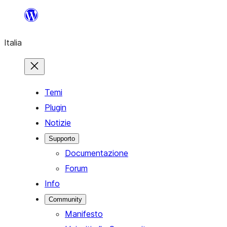
Vai
al
Italia
contenuto
Temi
Plugin
Notizie
Supporto
Documentazione
Forum
Info
Community
Manifesto