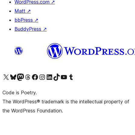
WordPress.com
↗
Matt
↗
bbPress
↗
BuddyPress
↗
Visita il nostro account X (ex Twitter)
Visita il nostro account Bluesky
Visita il nostro account Mastodon
Visita il nostro account Threads
Visita la nostra pagina Facebook
Visita il nostro account Instagram
Visita il nostro account LinkedIn
Visita il nostro account TikTok
Visita il nostro canale YouTube
Visita il nostro account Tumblr
Code is Poetry.
The WordPress® trademark is the intellectual property of
the WordPress Foundation.