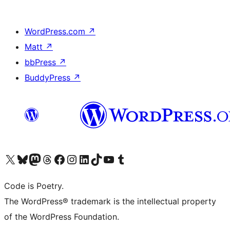
WordPress.com
↗
Matt
↗
bbPress
↗
BuddyPress
↗
Visita il nostro account X (ex Twitter)
Visita il nostro account Bluesky
Visita il nostro account Mastodon
Visita il nostro account Threads
Visita la nostra pagina Facebook
Visita il nostro account Instagram
Visita il nostro account LinkedIn
Visita il nostro account TikTok
Visita il nostro canale YouTube
Visita il nostro account Tumblr
Code is Poetry.
The WordPress® trademark is the intellectual property
of the WordPress Foundation.