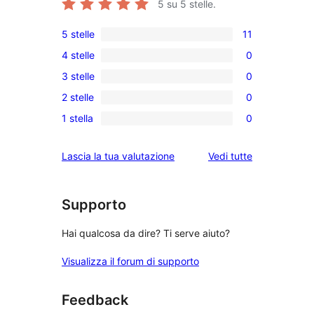
5
su 5 stelle.
5 stelle
11
11
4 stelle
0
recensioni
0
3 stelle
0
a
recensioni
0
5-
2 stelle
0
a
recensioni
0
stelle
4-
1 stella
0
a
recensioni
0
stelle
3-
a
recensioni
le
Lascia la tua valutazione
Vedi tutte
stelle
2-
a
recensioni
stelle
1-
stelle
Supporto
Hai qualcosa da dire? Ti serve aiuto?
Visualizza il forum di supporto
Feedback