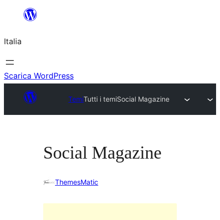
Vai
al
Italia
contenuto
Scarica WordPress
Temi
Tutti i temi
Social Magazine
Social Magazine
ThemesMatic