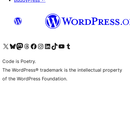
BuddyPress
↗
Visita il nostro account X (ex Twitter)
Visita il nostro account Bluesky
Visita il nostro account Mastodon
Visita il nostro account Threads
Visita la nostra pagina Facebook
Visita il nostro account Instagram
Visita il nostro account LinkedIn
Visita il nostro account TikTok
Visita il nostro canale YouTube
Visita il nostro account Tumblr
Code is Poetry.
The WordPress® trademark is the intellectual property
of the WordPress Foundation.