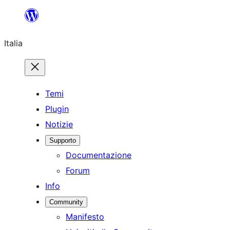
Vai
al
Italia
contenuto
Temi
Plugin
Notizie
Supporto
Documentazione
Forum
Info
Community
Manifesto