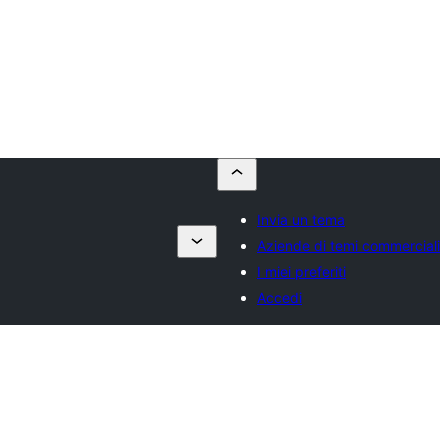
Invia un tema
Aziende di temi commerciali
I miei preferiti
Accedi