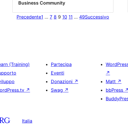
Business Community
Precedente
1
…
7
8
9
10
11
…
49
Successivo
arn (Training)
Partecipa
WordPres
upporto
Eventi
↗
viluppo
Donazioni
↗
Matt
↗
ordPress.tv
↗
Swag
↗
bbPress
BuddyPre
Italia