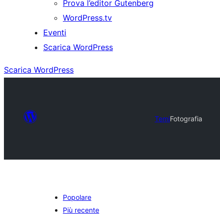
Prova l’editor Gutenberg
WordPress.tv
Eventi
Scarica WordPress
Scarica WordPress
Temi
Fotografia
Popolare
Più recente