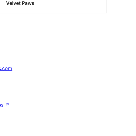
Velvet Paws
s.com
↗
ss
↗