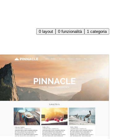
0
layout
0
funzionalità
1
categoria