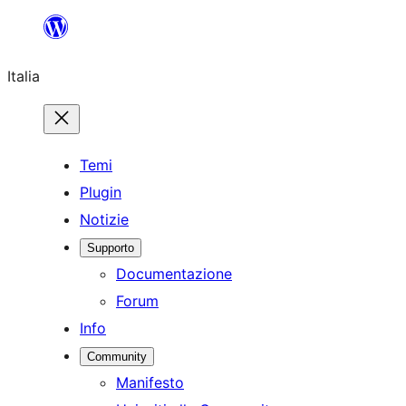
Vai
al
Italia
contenuto
Temi
Plugin
Notizie
Supporto
Documentazione
Forum
Info
Community
Manifesto