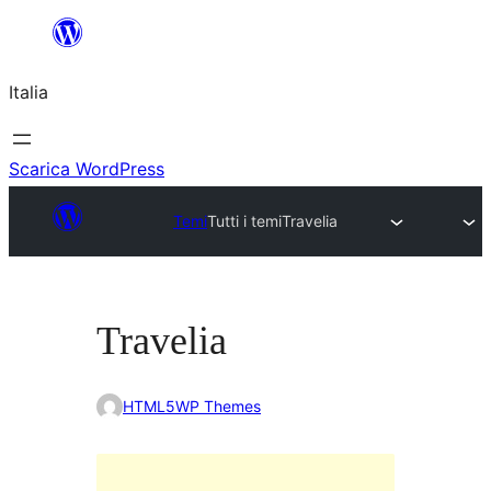
Vai
al
Italia
contenuto
Scarica WordPress
Temi
Tutti i temi
Travelia
Travelia
HTML5WP Themes