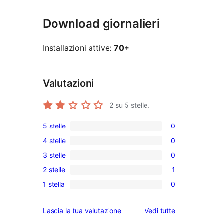
Download giornalieri
Installazioni attive:
70+
Valutazioni
2
su 5 stelle.
5 stelle
0
0
4 stelle
0
recensioni
0
3 stelle
0
a
recensioni
0
5-
2 stelle
1
a
recensioni
1
stelle
4-
1 stella
0
a
2-
0
stelle
3-
recensioni
recensioni
le
Lascia la tua valutazione
Vedi tutte
stelle
a
a