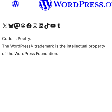
Visita il nostro account X (ex Twitter)
Visita il nostro account Bluesky
Visita il nostro account Mastodon
Visita il nostro account Threads
Visita la nostra pagina Facebook
Visita il nostro account Instagram
Visita il nostro account LinkedIn
Visita il nostro account TikTok
Visita il nostro canale YouTube
Visita il nostro account Tumblr
Code is Poetry.
The WordPress® trademark is the intellectual property
of the WordPress Foundation.