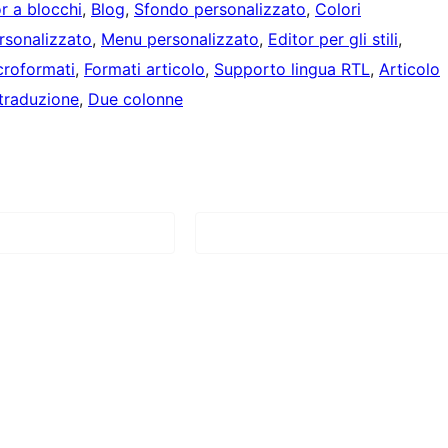
or a blocchi
, 
Blog
, 
Sfondo personalizzato
, 
Colori
rsonalizzato
, 
Menu personalizzato
, 
Editor per gli stili
, 
croformati
, 
Formati articolo
, 
Supporto lingua RTL
, 
Articolo
 traduzione
, 
Due colonne