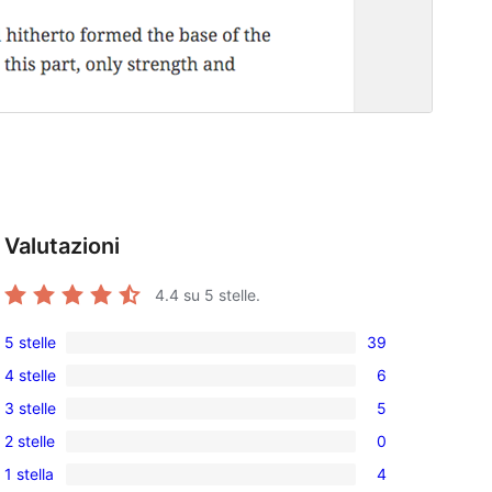
Valutazioni
4.4
su 5 stelle.
5 stelle
39
39
4 stelle
6
recensioni
6
3 stelle
5
a
recensioni
5
5-
2 stelle
0
a
recensioni
0
stelle
4-
1 stella
4
a
recensioni
4