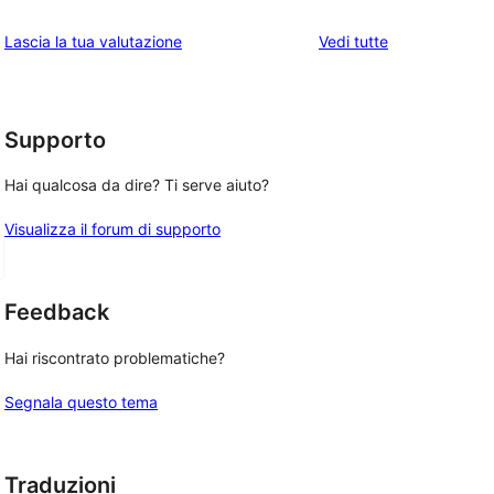
stelle
3-
a
recensioni
le
Lascia la tua valutazione
Vedi tutte
stelle
2-
a
recensioni
stelle
1-
stelle
Supporto
Hai qualcosa da dire? Ti serve aiuto?
Visualizza il forum di supporto
Feedback
Hai riscontrato problematiche?
Segnala questo tema
Traduzioni