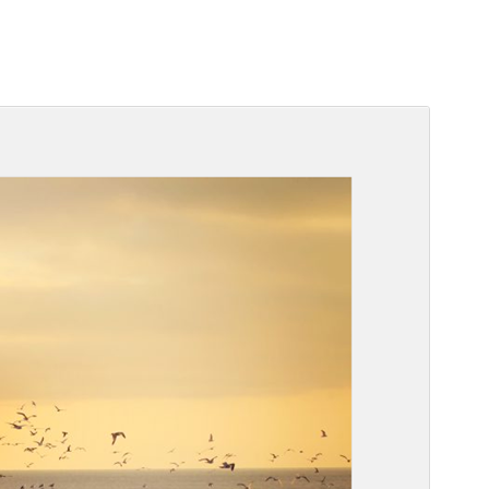
Tema della Community
Questo tema è sviluppato e supportato dalla
Community.
Anteprima
Scarica
Versione
4.2
Ultimo aggiornamento
20 Maggio 2026
Installazioni attive
60.000+
Versione WordPress
4.1
Versione PHP
5.2.4
Homepage del tema