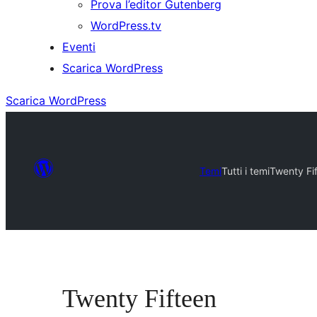
Prova l’editor Gutenberg
WordPress.tv
Eventi
Scarica WordPress
Scarica WordPress
Temi
Tutti i temi
Twenty Fi
Twenty Fifteen