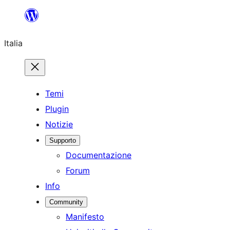
Vai
al
Italia
contenuto
Temi
Plugin
Notizie
Supporto
Documentazione
Forum
Info
Community
Manifesto