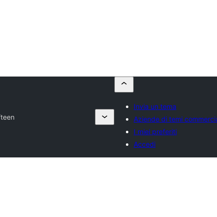
Invia un tema
fteen
Aziende di temi commercia
I miei preferiti
Accedi