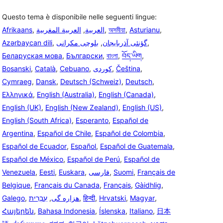
Questo tema è disponibile nelle seguenti lingue:
Afrikaans
,
العربية المغربية
,
العربية
,
অসমীয়া
,
Asturianu
,
Azərbaycan dili
,
بلوچی مکرانی
,
گؤنئی آذربایجان
,
Беларуская мова
,
Български
,
বাংলা
,
བོད་ཡིག
,
Bosanski
,
Català
,
Cebuano
,
,
Čeština
,
Cymraeg
,
Dansk
,
Deutsch (Schweiz)
,
Deutsch
,
Ελληνικά
,
English (Australia)
,
English (Canada)
,
English (UK)
,
English (New Zealand)
,
English (US)
,
English (South Africa)
,
Esperanto
,
Español de
Argentina
,
Español de Chile
,
Español de Colombia
,
Español de Ecuador
,
Español
,
Español de Guatemala
,
Español de México
,
Español de Perú
,
Español de
Venezuela
,
Eesti
,
Euskara
,
فارسی
,
Suomi
,
Français de
Belgique
,
Français du Canada
,
Français
,
Gàidhlig
,
Galego
,
עִבְרִית
,
هزاره گی
,
हिन्दी
,
Hrvatski
,
Magyar
,
Հայերեն
,
Bahasa Indonesia
,
Íslenska
,
Italiano
,
日本