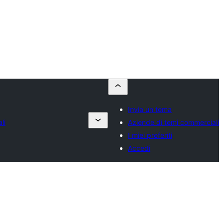
Invia un tema
li
Aziende di temi commerciali
I miei preferiti
Accedi