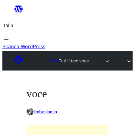
Vai
al
Italia
contenuto
Scarica WordPress
Temi
Tutti i temi
voce
voce
limbenjamin