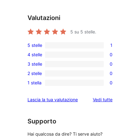
Valutazioni
5
su 5 stelle.
5 stelle
1
1
4 stelle
0
5-
0
3 stelle
0
recensioni
recensioni
0
a
2 stelle
0
a
recensioni
0
stelle
4-
1 stella
0
a
recensioni
0
stelle
3-
a
recensioni
le
Lascia la tua valutazione
Vedi tutte
stelle
2-
a
recensioni
stelle
1-
stelle
Supporto
Hai qualcosa da dire? Ti serve aiuto?