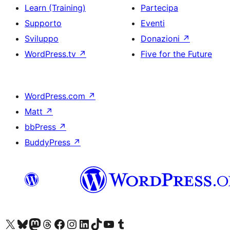
Learn (Training)
Partecipa
Supporto
Eventi
Sviluppo
Donazioni
↗
WordPress.tv
↗
Five for the Future
WordPress.com
↗
Matt
↗
bbPress
↗
BuddyPress
↗
Visita il nostro account X (ex Twitter)
Visita il nostro account Bluesky
Visita il nostro account Mastodon
Visita il nostro account Threads
Visita la nostra pagina Facebook
Visita il nostro account Instagram
Visita il nostro account LinkedIn
Visita il nostro account TikTok
Visita il nostro canale YouTube
Visita il nostro account Tumblr