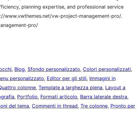
fficiency, planning expertise, and professional service
ttps://www.vwthemes.net/vw-project-management-pro/.
management-pro/
locchi
, 
Blog
, 
Sfondo personalizzato
, 
Colori personalizzati
, 
enu personalizzato
, 
Editor per gli stili
, 
Immagini in
Quattro colonne
, 
Template a larghezza piena
, 
Layout a
ografia
, 
Portfolio
, 
Formati articolo
, 
Barra laterale destra
, 
oni del tema
, 
Commenti in thread
, 
Tre colonne
, 
Pronto per