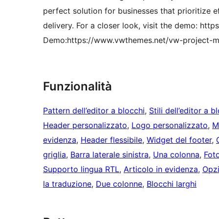
perfect solution for businesses that prioritize e
delivery. For a closer look, visit the demo: h
Demo:https://www.vwthemes.net/vw-project-
Funzionalità
Pattern dell’editor a blocchi
, 
Stili dell’editor a b
Header personalizzato
, 
Logo personalizzato
, 
M
evidenza
, 
Header flessibile
, 
Widget del footer
, 
griglia
, 
Barra laterale sinistra
, 
Una colonna
, 
Fot
Supporto lingua RTL
, 
Articolo in evidenza
, 
Opzi
la traduzione
, 
Due colonne
, 
Blocchi larghi