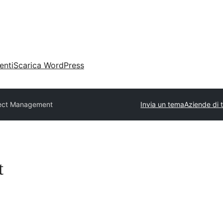
enti
Scarica WordPress
ect Management
Invia un tema
Aziende di 
t