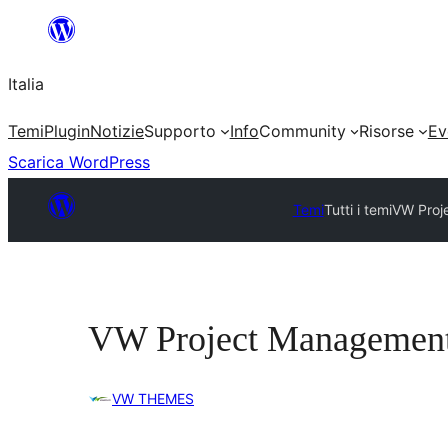
Vai
al
Italia
contenuto
Temi
Plugin
Notizie
Supporto
Info
Community
Risorse
Ev
Scarica WordPress
Temi
Tutti i temi
VW Proj
VW Project Managemen
VW THEMES