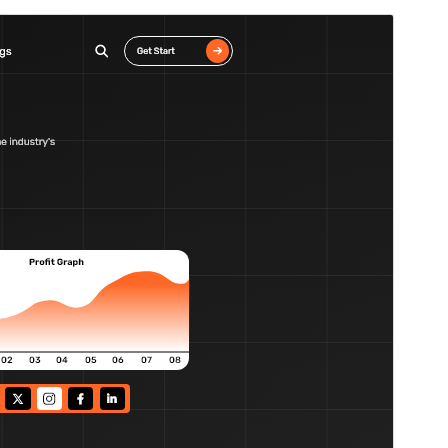
Tema commerciale
Questo tema è gratuito, ma offre aggiornamenti e
supporto addizionali a pagamento.
Vai al supporto
Anteprima
Scarica
Versione
0.5.8
Ultimo aggiornamento
4 Agosto 2026
Installazioni attive
60+
Versione WordPress
5.0
Versione PHP
7.2
Homepage del tema