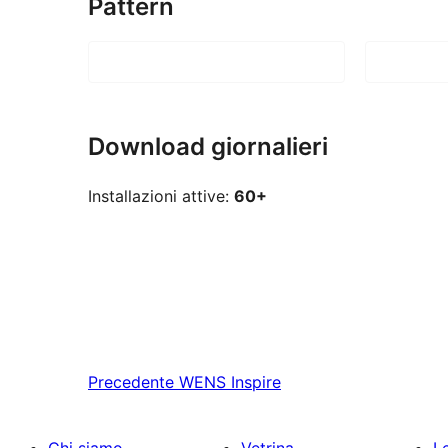
Pattern
Download giornalieri
Installazioni attive:
60+
Precedente
WENS Inspire
Chi siamo
Vetrina
Le