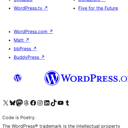
WordPress.tv
↗
Five for the Future
WordPress.com
↗
Matt
↗
bbPress
↗
BuddyPress
↗
Visita il nostro account X (ex Twitter)
Visita il nostro account Bluesky
Visita il nostro account Mastodon
Visita il nostro account Threads
Visita la nostra pagina Facebook
Visita il nostro account Instagram
Visita il nostro account LinkedIn
Visita il nostro account TikTok
Visita il nostro canale YouTube
Visita il nostro account Tumblr
Code is Poetry.
The WordPress® trademark is the intellectual property