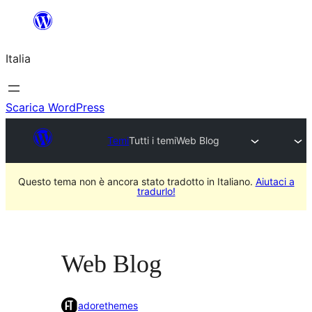
Vai
al
Italia
contenuto
Scarica WordPress
Temi
Tutti i temi
Web Blog
Questo tema non è ancora stato tradotto in Italiano.
Aiutaci a
tradurlo!
Web Blog
adorethemes