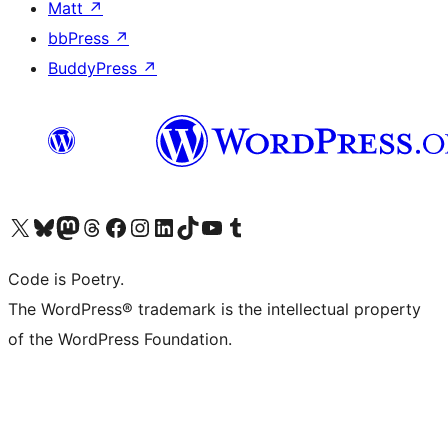
Matt
↗
bbPress
↗
BuddyPress
↗
Visita il nostro account X (ex Twitter)
Visita il nostro account Bluesky
Visita il nostro account Mastodon
Visita il nostro account Threads
Visita la nostra pagina Facebook
Visita il nostro account Instagram
Visita il nostro account LinkedIn
Visita il nostro account TikTok
Visita il nostro canale YouTube
Visita il nostro account Tumblr
Code is Poetry.
The WordPress® trademark is the intellectual property
of the WordPress Foundation.