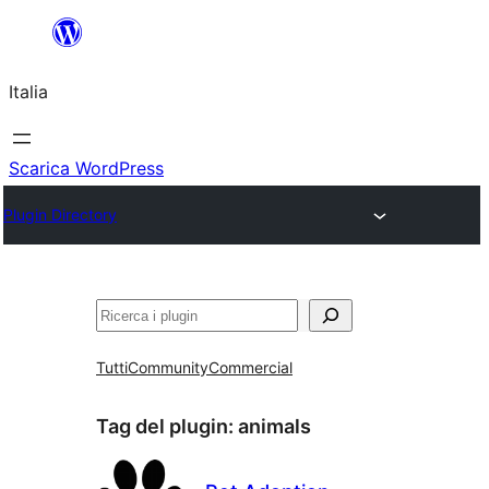
Vai
al
Italia
contenuto
Scarica WordPress
Plugin Directory
Cerca
Tutti
Community
Commercial
Tag del plugin:
animals