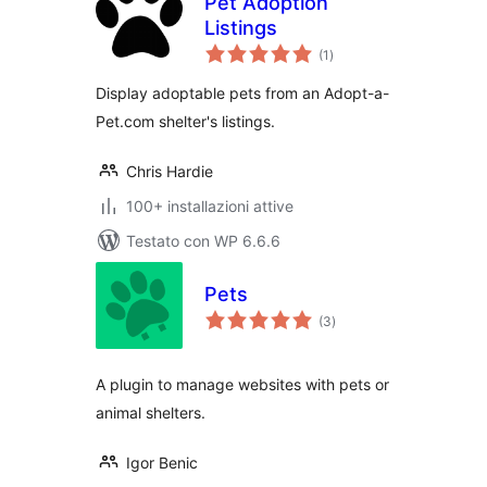
Pet Adoption
Listings
valutazioni
(1
)
totali
Display adoptable pets from an Adopt-a-
Pet.com shelter's listings.
Chris Hardie
100+ installazioni attive
Testato con WP 6.6.6
Pets
valutazioni
(3
)
totali
A plugin to manage websites with pets or
animal shelters.
Igor Benic