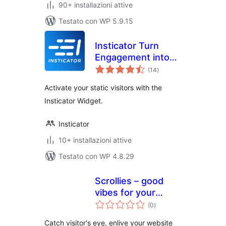
90+ installazioni attive
Testato con WP 5.9.15
Insticator Turn
Engagement into
valutazioni
Revenue
(14
)
totali
Activate your static visitors with the
Insticator Widget.
Insticator
10+ installazioni attive
Testato con WP 4.8.29
Scrollies – good
vibes for your
valutazioni
website
(0
)
totali
Catch visitor's eye, enlive your website