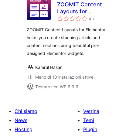
ZOOMIT Content
Layouts for
valutazioni
Elementor
(0
)
totali
ZOOMIT Content Layouts for Elementor
helps you create stunning article and
content sections using beautiful pre-
designed Elementor widgets.
Kamrul Hasan
Meno di 10 installazioni attive
Testato con WP 6.9.6
Chi siamo
Vetrina
News
Temi
Hosting
Plugin