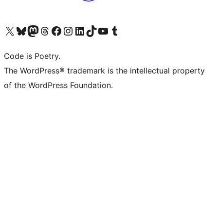
Visita il nostro account X (ex Twitter)
Visita il nostro account Bluesky
Visita il nostro account Mastodon
Visita il nostro account Threads
Visita la nostra pagina Facebook
Visita il nostro account Instagram
Visita il nostro account LinkedIn
Visita il nostro account TikTok
Visita il nostro canale YouTube
Visita il nostro account Tumblr
Code is Poetry.
The WordPress® trademark is the intellectual property
of the WordPress Foundation.