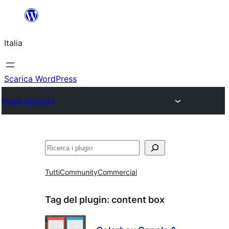
Vai
al
Italia
contenuto
Scarica WordPress
Plugin Directory
Cerca
Tutti
Community
Commercial
Tag del plugin:
content box