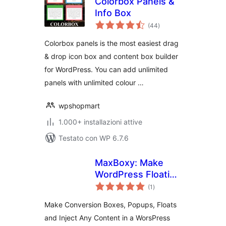
Colorbox Panels &
Info Box
valutazioni
(44
)
totali
Colorbox panels is the most easiest drag
& drop icon box and content box builder
for WordPress. You can add unlimited
panels with unlimited colour …
wpshopmart
1.000+ installazioni attive
Testato con WP 6.7.6
MaxBoxy: Make
WordPress Floating
valutazioni
Content, Popup,
(1
)
totali
Alert Bar
Make Conversion Boxes, Popups, Floats
and Inject Any Content in a WorsPress