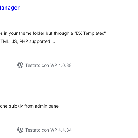
Manager
lutazioni
ali
es in your theme folder but through a "DX Templates"
HTML, JS, PHP supported …
Testato con WP 4.0.38
lutazioni
tali
done quickly from admin panel.
Testato con WP 4.4.34