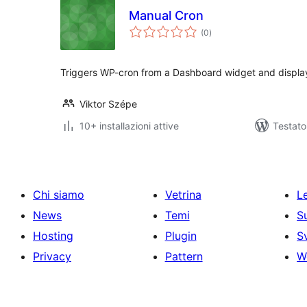
Manual Cron
valutazioni
(0
)
totali
Triggers WP-cron from a Dashboard widget and displa
Viktor Szépe
10+ installazioni attive
Testat
Chi siamo
Vetrina
Le
News
Temi
S
Hosting
Plugin
S
Privacy
Pattern
W