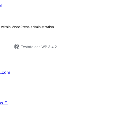
l
lutazioni
tali
 within WordPress administration.
Testato con WP 3.4.2
s.com
↗
ss
↗