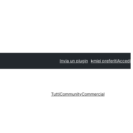
Invia un plugin
I miei preferiti
Accedi
Tutti
Community
Commercial