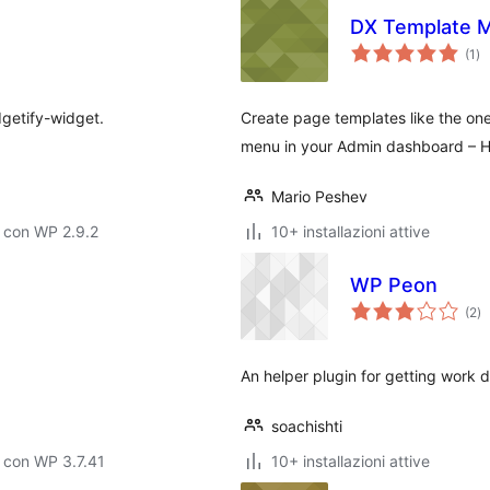
DX Template 
va
(1
)
tot
getify-widget.
Create page templates like the on
menu in your Admin dashboard – 
Mario Peshev
 con WP 2.9.2
10+ installazioni attive
WP Peon
va
(2
)
to
An helper plugin for getting work 
soachishti
 con WP 3.7.41
10+ installazioni attive