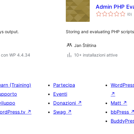
Admin PHP Eva
va
(0
)
to
ys output.
Storing and evaluating PHP scripts
Jan Štětina
o con WP 4.4.34
10+ installazioni attive
arn (Training)
Partecipa
WordPres
upporto
Eventi
↗
viluppo
Donazioni
↗
Matt
↗
ordPress.tv
↗
Swag
↗
bbPress
BuddyPre