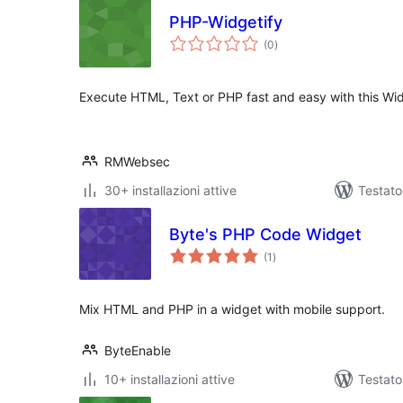
PHP-Widgetify
valutazioni
(0
)
totali
Execute HTML, Text or PHP fast and easy with this Wid
RMWebsec
30+ installazioni attive
Testato
Byte's PHP Code Widget
valutazioni
(1
)
totali
Mix HTML and PHP in a widget with mobile support.
ByteEnable
10+ installazioni attive
Testato