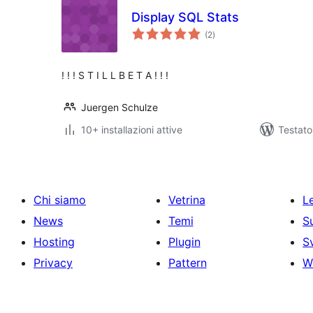
Display SQL Stats
valutazioni
(2
)
totali
! ! ! S T I L L B E T A ! ! !
Juergen Schulze
10+ installazioni attive
Testato
Chi siamo
Vetrina
Le
News
Temi
S
Hosting
Plugin
S
Privacy
Pattern
W