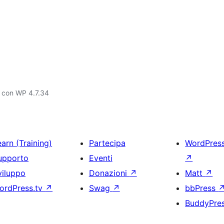
 con WP 4.7.34
arn (Training)
Partecipa
WordPres
upporto
Eventi
↗
viluppo
Donazioni
↗
Matt
↗
ordPress.tv
↗
Swag
↗
bbPress
BuddyPre