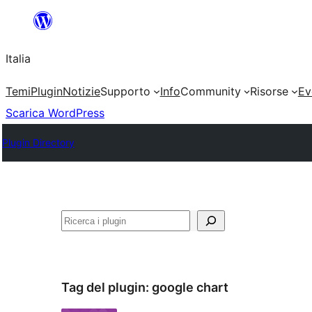
Vai
al
Italia
contenuto
Temi
Plugin
Notizie
Supporto
Info
Community
Risorse
Ev
Scarica WordPress
Plugin Directory
Cerca
Tag del plugin:
google chart