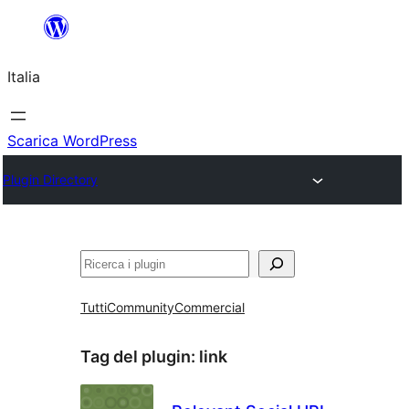
Vai
al
Italia
contenuto
Scarica WordPress
Plugin Directory
Cerca
Tutti
Community
Commercial
Tag del plugin:
link