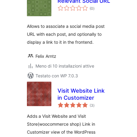
Relevant Social URL
valutazioni
(0
)
totali
Allows to associate a social media post
URL with each post, and optionally to
display a link to it in the frontend.
Felix Arntz
Meno di 10 installazioni attive
Testato con WP 7.0.3
Visit Website Link
in Customizer
valutazioni
(3
)
totali
Adds a Visit Website and Visit
Store(woocommerce shop) Link in
Customizer view of the WordPress