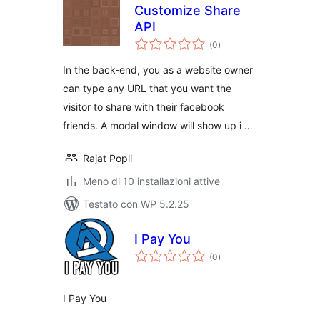
Customize Share
API
valutazioni
(0
)
totali
In the back-end, you as a website owner
can type any URL that you want the
visitor to share with their facebook
friends. A modal window will show up i …
Rajat Popli
Meno di 10 installazioni attive
Testato con WP 5.2.25
I Pay You
valutazioni
(0
)
totali
I Pay You