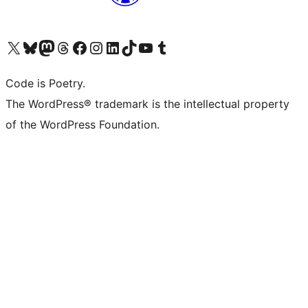
Visita il nostro account X (ex Twitter)
Visita il nostro account Bluesky
Visita il nostro account Mastodon
Visita il nostro account Threads
Visita la nostra pagina Facebook
Visita il nostro account Instagram
Visita il nostro account LinkedIn
Visita il nostro account TikTok
Visita il nostro canale YouTube
Visita il nostro account Tumblr
Code is Poetry.
The WordPress® trademark is the intellectual property
of the WordPress Foundation.