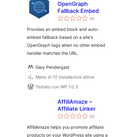
OpenGraph
Fallback Embed
valutazioni
(0
)
totali
Provides an embed block and auto-
embed fallback based on a site's
OpenGraph tags when no other embed
handler matches the URL.
Gary Pendergast
Meno di 10 installazioni attive
Testato con WP 7.0.3
AffiliAmaze –
Affiliate Linker
valutazioni
(0
)
totali
AffiliAmaze helps you promote affiliate
products on your WordPress site using a