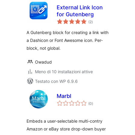
External Link Icon
for Gutenberg
valutazioni
(2
)
totali
A Gutenberg block for creating a link with
a Dashicon or Font Awesome icon. Per-
block, not global.
Owadud
Meno di 10 installazioni attive
Testato con WP 6.9.6
Marbl
valutazioni
(0
)
totali
Embeds a user-selectable multi-contry
Amazon or eBay store drop-down buyer