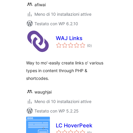
afiwai
Meno di 10 installazioni attive
Testato con WP 6.2.10
WAJ Links
valutazioni
(0
)
totali
Way to mo'-easily create links o' various
types in content through PHP &
shortcodes.
waughjai
Meno di 10 installazioni attive
Testato con WP 5.2.25
LC HoverPeek
valutazioni
(0
)