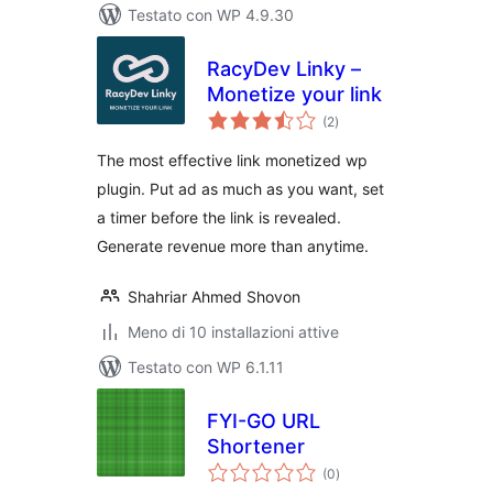
Testato con WP 4.9.30
RacyDev Linky –
Monetize your link
valutazioni
(2
)
totali
The most effective link monetized wp
plugin. Put ad as much as you want, set
a timer before the link is revealed.
Generate revenue more than anytime.
Shahriar Ahmed Shovon
Meno di 10 installazioni attive
Testato con WP 6.1.11
FYI-GO URL
Shortener
valutazioni
(0
)
totali