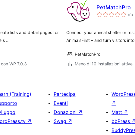
PetMatchPro
va
(0
)
to
eate lists and detail pages for
Connect your animal shelter or re
re s …
AnimalsFirst – and turn visitors int
PetMatchPro
 con WP 7.0.3
Meno di 10 installazioni attive
arn (Training)
Partecipa
WordPres
upporto
Eventi
↗
viluppo
Donazioni
↗
Matt
↗
ordPress.tv
↗
Swag
↗
bbPress
BuddyPre