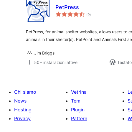
PetPress
valutazioni
(9
)
totali
PetPress, for animal shelter websites, allows users to cr
animals in their shelter(s). PetPoint and Animals First a
Jim Briggs
50+ installazioni attive
Testato
Chi siamo
Vetrina
Le
News
Temi
S
Hosting
Plugin
S
Privacy
Pattern
W