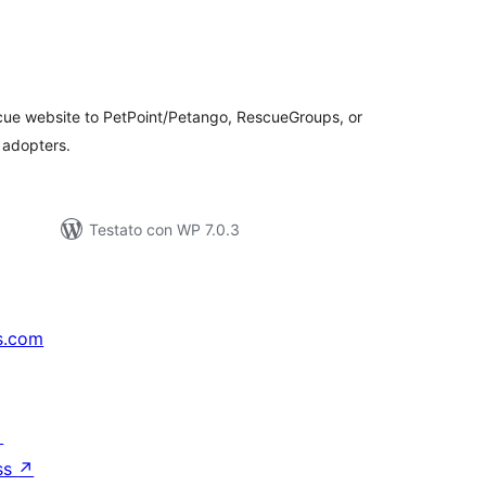
lutazioni
tali
scue website to PetPoint/Petango, RescueGroups, or
o adopters.
Testato con WP 7.0.3
s.com
↗
ss
↗