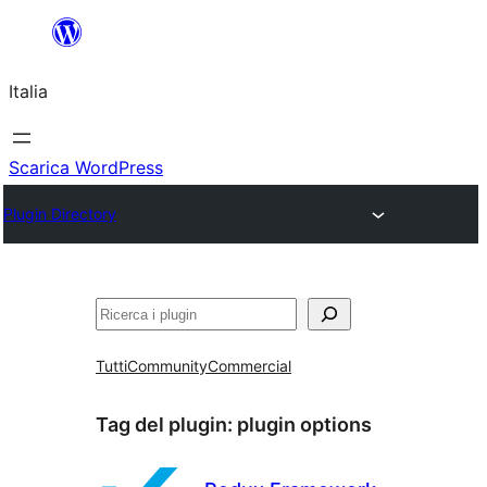
Vai
al
Italia
contenuto
Scarica WordPress
Plugin Directory
Cerca
Tutti
Community
Commercial
Tag del plugin:
plugin options