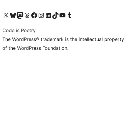
Visita il nostro account X (ex Twitter)
Visita il nostro account Bluesky
Visita il nostro account Mastodon
Visita il nostro account Threads
Visita la nostra pagina Facebook
Visita il nostro account Instagram
Visita il nostro account LinkedIn
Visita il nostro account TikTok
Visita il nostro canale YouTube
Visita il nostro account Tumblr
Code is Poetry.
The WordPress® trademark is the intellectual property
of the WordPress Foundation.