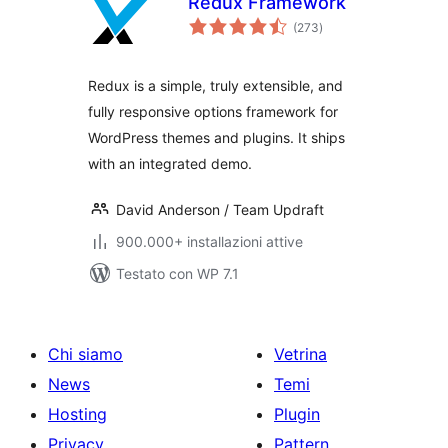
Redux Framework
valutazioni
(273
)
totali
Redux is a simple, truly extensible, and
fully responsive options framework for
WordPress themes and plugins. It ships
with an integrated demo.
David Anderson / Team Updraft
900.000+ installazioni attive
Testato con WP 7.1
Chi siamo
Vetrina
News
Temi
Hosting
Plugin
Privacy
Pattern