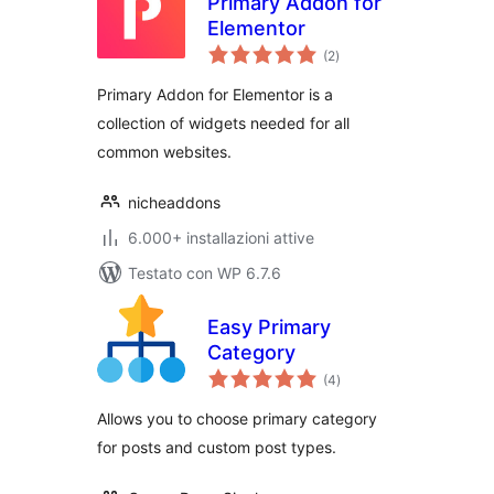
Primary Addon for
Elementor
valutazioni
(2
)
totali
Primary Addon for Elementor is a
collection of widgets needed for all
common websites.
nicheaddons
6.000+ installazioni attive
Testato con WP 6.7.6
Easy Primary
Category
valutazioni
(4
)
totali
Allows you to choose primary category
for posts and custom post types.