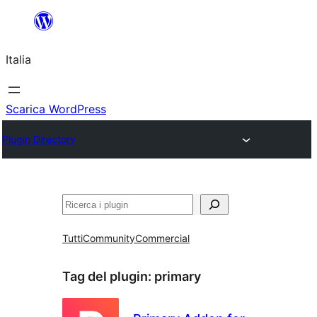
Vai
al
Italia
contenuto
Scarica WordPress
Plugin Directory
Cerca
Tutti
Community
Commercial
Tag del plugin:
primary