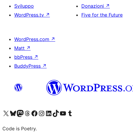
Sviluppo
Donazioni
↗
WordPress.tv
↗
Five for the Future
WordPress.com
↗
Matt
↗
bbPress
↗
BuddyPress
↗
Visita il nostro account X (ex Twitter)
Visita il nostro account Bluesky
Visita il nostro account Mastodon
Visita il nostro account Threads
Visita la nostra pagina Facebook
Visita il nostro account Instagram
Visita il nostro account LinkedIn
Visita il nostro account TikTok
Visita il nostro canale YouTube
Visita il nostro account Tumblr
Code is Poetry.