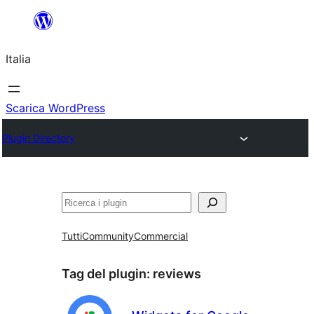
Vai
al
Italia
contenuto
Scarica WordPress
Plugin Directory
Cerca
Tutti
Community
Commercial
Tag del plugin:
reviews