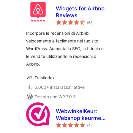
Widgets for Airbnb
Reviews
valutazioni
(58
)
totali
Incorpora le recensioni di Airbnb
velocemente e facilmente nel tuo sito
WordPress. Aumenta la SEO, la fiducia e
le vendite utilizzando le recensioni di
Airbnb.
Trustindex
6.000+ installazioni attive
Testato con WP 7.0.3
WebwinkelKeur:
Webshop keurmerk
valutazioni
& reviews for
(4
)
totali
WordPress