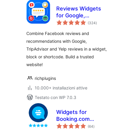
Reviews Widgets
for Google,
valutazioni
TripAdvisor, Yelp &
(324
)
totali
Recommendations
Combine Facebook reviews and
recommendations with Google,
TripAdvisor and Yelp reviews in a widget,
block or shortcode. Build a trusted
website!
richplugins
10.000+ installazioni attive
Testato con WP 7.0.3
Widgets for
Booking.com
valutazioni
Reviews
(64
)
totali