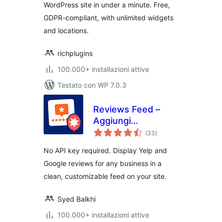
WordPress site in under a minute. Free,
GDPR-compliant, with unlimited widgets
and locations.
richplugins
100.000+ installazioni attive
Testato con WP 7.0.3
Reviews Feed –
Aggiungi
valutazioni
testimonianze e
(33
)
totali
recensioni dei
No API key required. Display Yelp and
clienti da Google
Google reviews for any business in a
Reviews, Yelp,
clean, customizable feed on your site.
TripAdvisor e altri
siti
Syed Balkhi
100.000+ installazioni attive