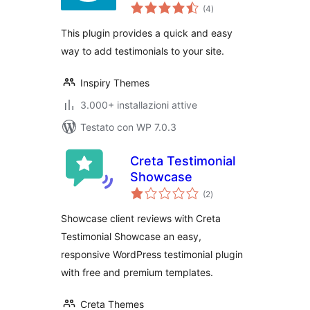
valutazioni
(4
)
totali
This plugin provides a quick and easy
way to add testimonials to your site.
Inspiry Themes
3.000+ installazioni attive
Testato con WP 7.0.3
Creta Testimonial
Showcase
valutazioni
(2
)
totali
Showcase client reviews with Creta
Testimonial Showcase an easy,
responsive WordPress testimonial plugin
with free and premium templates.
Creta Themes