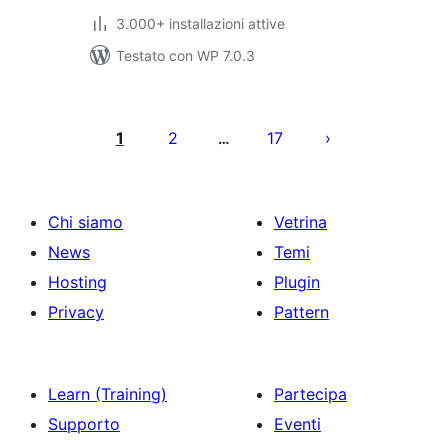
3.000+ installazioni attive
Testato con WP 7.0.3
Paginazione
degli
1
2
17
…
articoli
Chi siamo
Vetrina
News
Temi
Hosting
Plugin
Privacy
Pattern
Learn (Training)
Partecipa
Supporto
Eventi