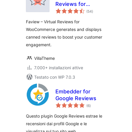
Reviews for
valutazioni
WooCommerce
(54
)
totali
Faview – Virtual Reviews for
WooCommerce generates and displays
canned reviews to boost your customer
engagement.
VillaTheme
7.000+ installazioni attive
Testato con WP 7.0.3
Embedder for
Google Reviews
valutazioni
(6
)
totali
Questo plugin Google Reviews estrae le
recensioni dai profili Google e le
visualizza sul tuo sito web.