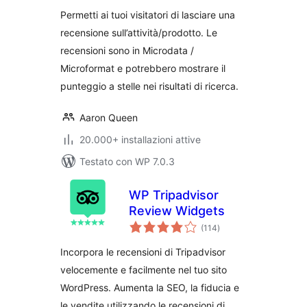
Permetti ai tuoi visitatori di lasciare una
recensione sull’attività/prodotto. Le
recensioni sono in Microdata /
Microformat e potrebbero mostrare il
punteggio a stelle nei risultati di ricerca.
Aaron Queen
20.000+ installazioni attive
Testato con WP 7.0.3
WP Tripadvisor
Review Widgets
valutazioni
(114
)
totali
Incorpora le recensioni di Tripadvisor
velocemente e facilmente nel tuo sito
WordPress. Aumenta la SEO, la fiducia e
le vendite utilizzando le recensioni di