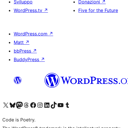
Sviluppo
Donazioni
↗
WordPress.tv
↗
Five for the Future
WordPress.com
↗
Matt
↗
bbPress
↗
BuddyPress
↗
Visita il nostro account X (ex Twitter)
Visita il nostro account Bluesky
Visita il nostro account Mastodon
Visita il nostro account Threads
Visita la nostra pagina Facebook
Visita il nostro account Instagram
Visita il nostro account LinkedIn
Visita il nostro account TikTok
Visita il nostro canale YouTube
Visita il nostro account Tumblr
Code is Poetry.