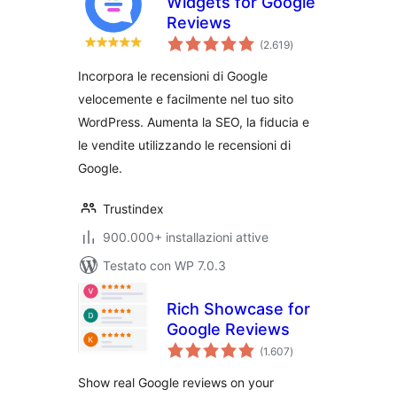
Widgets for Google
Reviews
valutazioni
(2.619
)
totali
Incorpora le recensioni di Google
velocemente e facilmente nel tuo sito
WordPress. Aumenta la SEO, la fiducia e
le vendite utilizzando le recensioni di
Google.
Trustindex
900.000+ installazioni attive
Testato con WP 7.0.3
Rich Showcase for
Google Reviews
valutazioni
(1.607
)
totali
Show real Google reviews on your