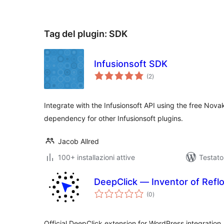
Tag del plugin:
SDK
Infusionsoft SDK
valutazioni
(2
)
totali
Integrate with the Infusionsoft API using the free Novak
dependency for other Infusionsoft plugins.
Jacob Allred
100+ installazioni attive
Testat
DeepClick — Inventor of Refl
valutazioni
(0
)
totali
Official DeepClick extension for WordPress integration.