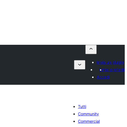
Invia un plugin
I miei preferiti
Accedi
Tutti
Community
Commercial