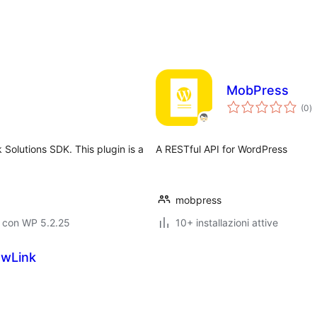
MobPress
va
(0
)
to
 Solutions SDK. This plugin is a
A RESTful API for WordPress
mobpress
o con WP 5.2.25
10+ installazioni attive
owLink