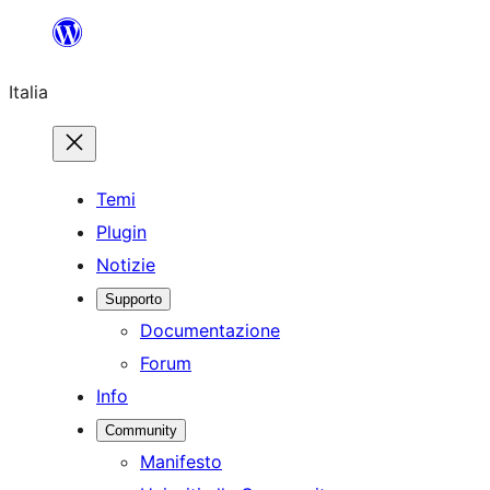
Vai
al
Italia
contenuto
Temi
Plugin
Notizie
Supporto
Documentazione
Forum
Info
Community
Manifesto