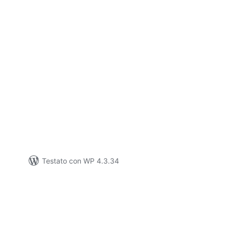
lutazioni
tali
Testato con WP 4.3.34