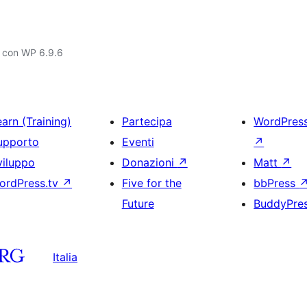
o con WP 6.9.6
arn (Training)
Partecipa
WordPres
upporto
Eventi
↗
viluppo
Donazioni
↗
Matt
↗
ordPress.tv
↗
Five for the
bbPress
Future
BuddyPre
Italia