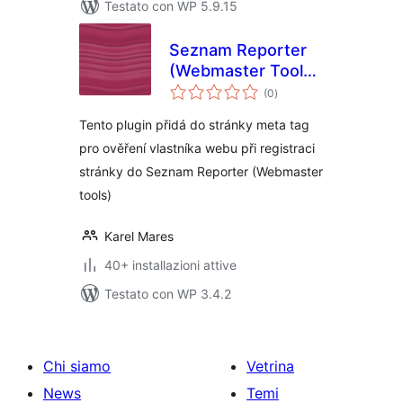
Testato con WP 5.9.15
Seznam Reporter
(Webmaster Tools)
valutazioni
plugin
(0
)
totali
Tento plugin přidá do stránky meta tag
pro ověření vlastníka webu při registraci
stránky do Seznam Reporter (Webmaster
tools)
Karel Mares
40+ installazioni attive
Testato con WP 3.4.2
Chi siamo
Vetrina
News
Temi