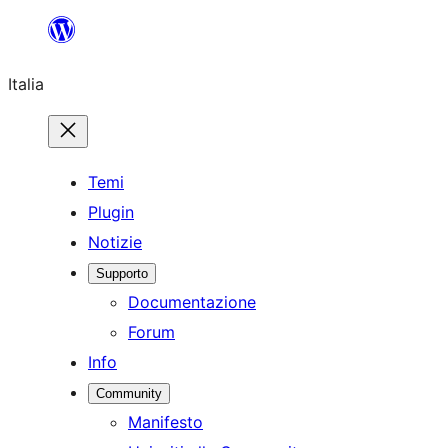
Vai
al
Italia
contenuto
Temi
Plugin
Notizie
Supporto
Documentazione
Forum
Info
Community
Manifesto