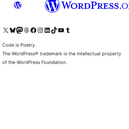
Visita il nostro account X (ex Twitter)
Visita il nostro account Bluesky
Visita il nostro account Mastodon
Visita il nostro account Threads
Visita la nostra pagina Facebook
Visita il nostro account Instagram
Visita il nostro account LinkedIn
Visita il nostro account TikTok
Visita il nostro canale YouTube
Visita il nostro account Tumblr
Code is Poetry.
The WordPress® trademark is the intellectual property
of the WordPress Foundation.