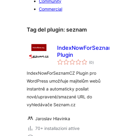
Community
Commercial
Tag del plugin:
seznam
IndexNowForSeznamCZ
Plugin
valutazioni
(0
)
totali
IndexNowForSeznamCZ Plugin pro
WordPress umožňuje majitelům webů
instantně a automaticky posílat
nové/upravené/smazané URL do
vyhledávače Seznam.cz
Jaroslav Hlavinka
70+ installazioni attive