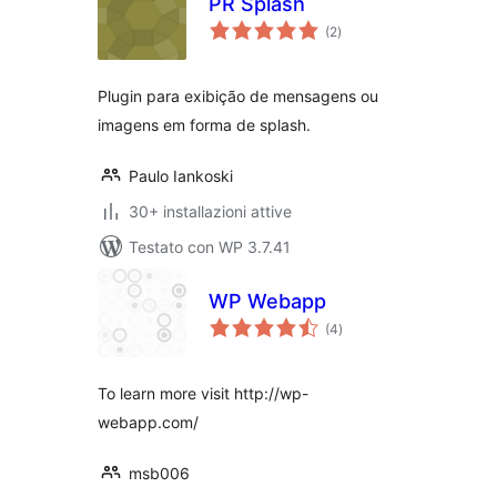
PR Splash
valutazioni
(2
)
totali
Plugin para exibição de mensagens ou
imagens em forma de splash.
Paulo Iankoski
30+ installazioni attive
Testato con WP 3.7.41
WP Webapp
valutazioni
(4
)
totali
To learn more visit http://wp-
webapp.com/
msb006