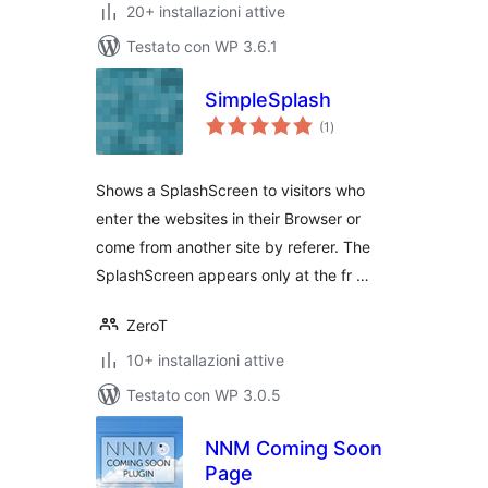
20+ installazioni attive
Testato con WP 3.6.1
SimpleSplash
valutazioni
(1
)
totali
Shows a SplashScreen to visitors who
enter the websites in their Browser or
come from another site by referer. The
SplashScreen appears only at the fr …
ZeroT
10+ installazioni attive
Testato con WP 3.0.5
NNM Coming Soon
Page