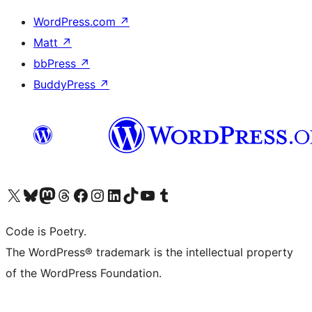
WordPress.com
↗
Matt
↗
bbPress
↗
BuddyPress
↗
Visita il nostro account X (ex Twitter)
Visita il nostro account Bluesky
Visita il nostro account Mastodon
Visita il nostro account Threads
Visita la nostra pagina Facebook
Visita il nostro account Instagram
Visita il nostro account LinkedIn
Visita il nostro account TikTok
Visita il nostro canale YouTube
Visita il nostro account Tumblr
Code is Poetry.
The WordPress® trademark is the intellectual property
of the WordPress Foundation.