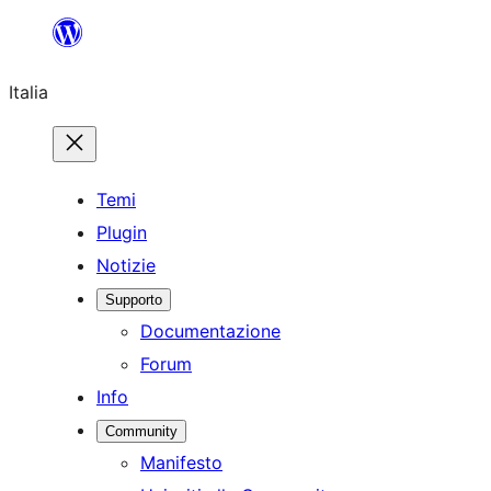
Vai
al
Italia
contenuto
Temi
Plugin
Notizie
Supporto
Documentazione
Forum
Info
Community
Manifesto