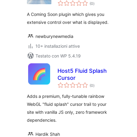
valutazioni
(0
)
totali
A Coming Soon plugin which gives you
extensive control over what is displayed.
newburynewmedia
10+ installazioni attive
Testato con WP 5.4.19
Host5 Fluid Splash
Cursor
valutazioni
(0
)
totali
Adds a premium, fully-tunable rainbow
WebGL "fluid splash" cursor trail to your
site with vanilla JS only, zero framework
dependencies.
Hardik Shah