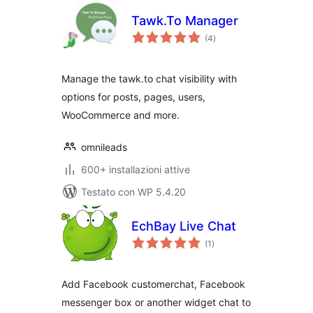
Tawk.To Manager
valutazioni
(4
)
totali
Manage the tawk.to chat visibility with
options for posts, pages, users,
WooCommerce and more.
omnileads
600+ installazioni attive
Testato con WP 5.4.20
EchBay Live Chat
valutazioni
(1
)
totali
Add Facebook customerchat, Facebook
messenger box or another widget chat to