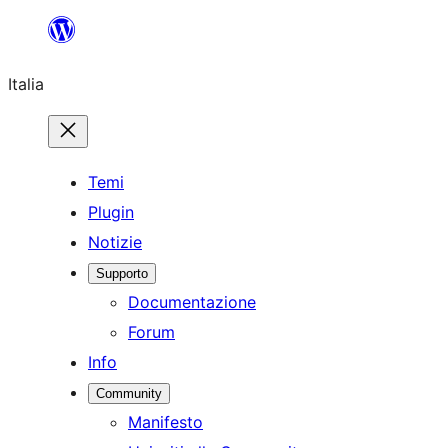
Vai
al
Italia
contenuto
Temi
Plugin
Notizie
Supporto
Documentazione
Forum
Info
Community
Manifesto