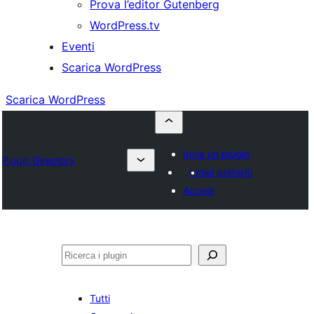
Prova l’editor Gutenberg
WordPress.tv
Eventi
Scarica WordPress
Scarica WordPress
Invia un plugin
Plugin Directory
I miei preferiti
Accedi
Cerca
Tutti