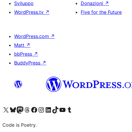
Sviluppo
Donazioni
↗
WordPress.tv
↗
Five for the Future
WordPress.com
↗
Matt
↗
bbPress
↗
BuddyPress
↗
Visita il nostro account X (ex Twitter)
Visita il nostro account Bluesky
Visita il nostro account Mastodon
Visita il nostro account Threads
Visita la nostra pagina Facebook
Visita il nostro account Instagram
Visita il nostro account LinkedIn
Visita il nostro account TikTok
Visita il nostro canale YouTube
Visita il nostro account Tumblr
Code is Poetry.