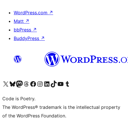
WordPress.com
↗
Matt
↗
bbPress
↗
BuddyPress
↗
Visita il nostro account X (ex Twitter)
Visita il nostro account Bluesky
Visita il nostro account Mastodon
Visita il nostro account Threads
Visita la nostra pagina Facebook
Visita il nostro account Instagram
Visita il nostro account LinkedIn
Visita il nostro account TikTok
Visita il nostro canale YouTube
Visita il nostro account Tumblr
Code is Poetry.
The WordPress® trademark is the intellectual property
of the WordPress Foundation.