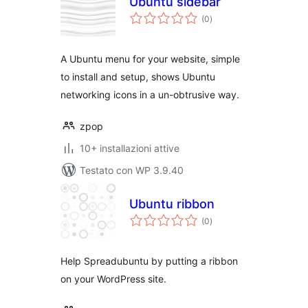
Ubuntu sidebar
valutazioni
(0
)
totali
A Ubuntu menu for your website, simple
to install and setup, shows Ubuntu
networking icons in a un-obtrusive way.
zpop
10+ installazioni attive
Testato con WP 3.9.40
Ubuntu ribbon
valutazioni
(0
)
totali
Help Spreadubuntu by putting a ribbon
on your WordPress site.