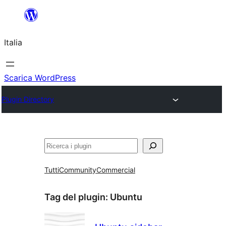
Vai
al
Italia
contenuto
Scarica WordPress
Plugin Directory
Cerca
Tutti
Community
Commercial
Tag del plugin:
Ubuntu