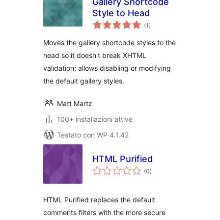
Gallery Shortcode
Style to Head
valutazioni
(1
)
totali
Moves the gallery shortcode styles to the
head so it doesn't break XHTML
validation; allows disabling or modifying
the default gallery styles.
Matt Martz
100+ installazioni attive
Testato con WP 4.1.42
HTML Purified
valutazioni
(0
)
totali
HTML Purified replaces the default
comments filters with the more secure