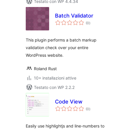
Testato con WP 4.4.34
Batch Validator
valutazioni
(0
)
totali
This plugin performs a batch markup
validation check over your entire
WordPress website.
Roland Rust
10+ installazioni attive
Testato con WP 2.2.2
Code View
valutazioni
(0
)
totali
Easily use highlightjs and line-numbers to