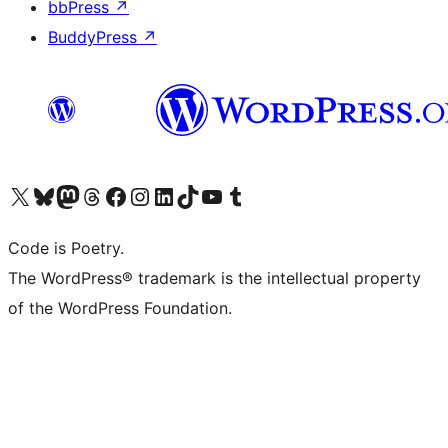
bbPress
↗
BuddyPress
↗
Visita il nostro account X (ex Twitter)
Visita il nostro account Bluesky
Visita il nostro account Mastodon
Visita il nostro account Threads
Visita la nostra pagina Facebook
Visita il nostro account Instagram
Visita il nostro account LinkedIn
Visita il nostro account TikTok
Visita il nostro canale YouTube
Visita il nostro account Tumblr
Code is Poetry.
The WordPress® trademark is the intellectual property
of the WordPress Foundation.