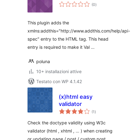
valutazioni
(0
)
totali
This plugin adds the
xmlns:addthis="http://www.addthis.com/help/api-
spec" entry to the HTML tag. This head
entry is required to make it Val …
poluna
10+ installazioni attive
Testato con WP 4.1.42
(x)html easy
validator
valutazioni
(1
)
totali
Check the doctype validity using W3c
validator (html , xhtml , … ) when creating
or updating page / post / custom post