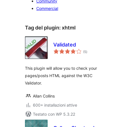
Community
Commercial
Tag del plugin:
xhtml
Validated
valutazioni
(5
)
totali
This plugin will allow you to check your
pages/posts HTML against the W3C
Validator.
Allan Collins
600+ installazioni attive
Testato con WP 5.3.22