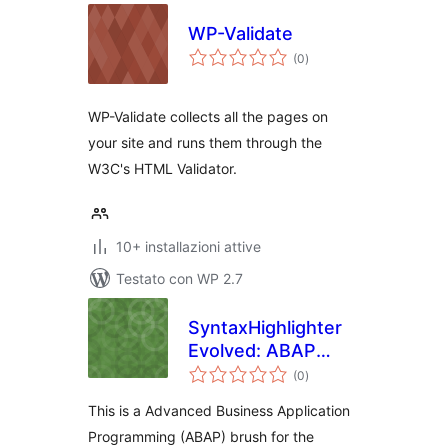
WP-Validate
valutazioni
(0
)
totali
WP-Validate collects all the pages on
your site and runs them through the
W3C's HTML Validator.
10+ installazioni attive
Testato con WP 2.7
SyntaxHighlighter
Evolved: ABAP
valutazioni
Brush
(0
)
totali
This is a Advanced Business Application
Programming (ABAP) brush for the