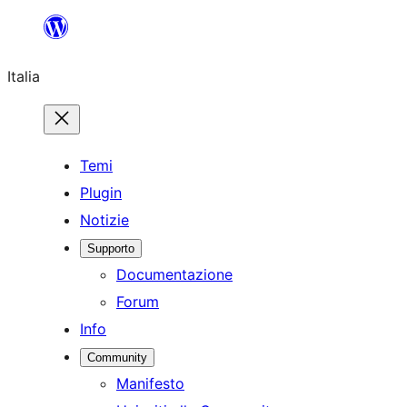
Vai
al
Italia
contenuto
Temi
Plugin
Notizie
Supporto
Documentazione
Forum
Info
Community
Manifesto