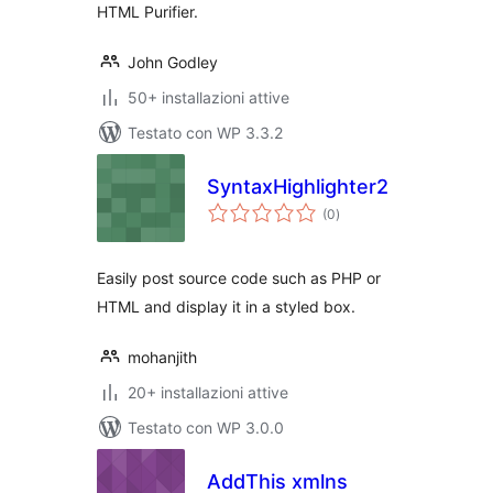
HTML Purifier.
John Godley
50+ installazioni attive
Testato con WP 3.3.2
SyntaxHighlighter2
valutazioni
(0
)
totali
Easily post source code such as PHP or
HTML and display it in a styled box.
mohanjith
20+ installazioni attive
Testato con WP 3.0.0
AddThis xmlns