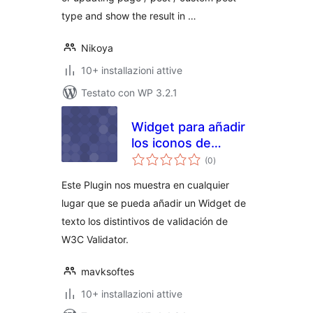
type and show the result in …
Nikoya
10+ installazioni attive
Testato con WP 3.2.1
Widget para añadir
los iconos de
valutazioni
validación de W3C
(0
)
totali
Validator
Este Plugin nos muestra en cualquier
lugar que se pueda añadir un Widget de
texto los distintivos de validación de
W3C Validator.
mavksoftes
10+ installazioni attive