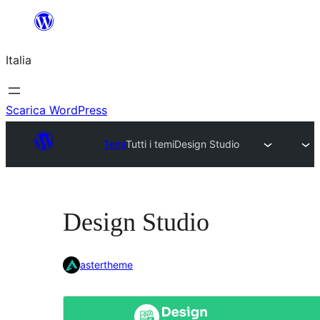
Vai
al
Italia
contenuto
Scarica WordPress
Temi
Tutti i temi
Design Studio
Design Studio
astertheme