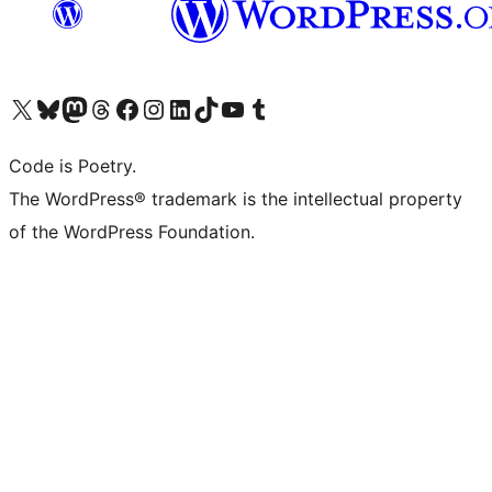
Visita il nostro account X (ex Twitter)
Visita il nostro account Bluesky
Visita il nostro account Mastodon
Visita il nostro account Threads
Visita la nostra pagina Facebook
Visita il nostro account Instagram
Visita il nostro account LinkedIn
Visita il nostro account TikTok
Visita il nostro canale YouTube
Visita il nostro account Tumblr
Code is Poetry.
The WordPress® trademark is the intellectual property
of the WordPress Foundation.