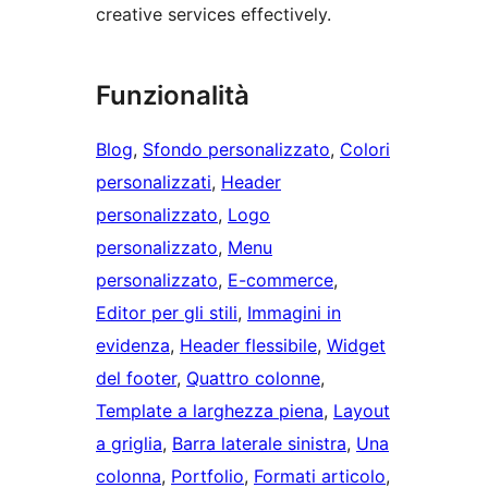
creative services effectively.
Funzionalità
Blog
, 
Sfondo personalizzato
, 
Colori
personalizzati
, 
Header
personalizzato
, 
Logo
personalizzato
, 
Menu
personalizzato
, 
E-commerce
, 
Editor per gli stili
, 
Immagini in
evidenza
, 
Header flessibile
, 
Widget
del footer
, 
Quattro colonne
, 
Template a larghezza piena
, 
Layout
a griglia
, 
Barra laterale sinistra
, 
Una
colonna
, 
Portfolio
, 
Formati articolo
, 