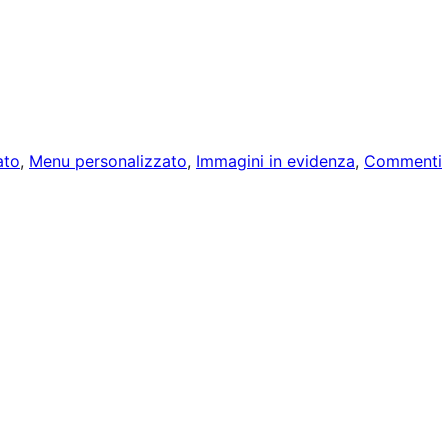
ato
, 
Menu personalizzato
, 
Immagini in evidenza
, 
Commenti