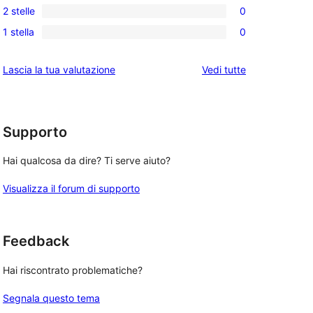
a
2 stelle
0
a
recensioni
0
stelle
4-
1 stella
0
a
recensioni
0
stelle
3-
a
recensioni
le
Lascia la tua valutazione
Vedi tutte
stelle
2-
a
recensioni
stelle
1-
stelle
Supporto
Hai qualcosa da dire? Ti serve aiuto?
Visualizza il forum di supporto
Feedback
Hai riscontrato problematiche?
Segnala questo tema