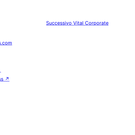
Successivo
Vital Corporate
s.com
↗
ss
↗