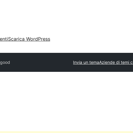
enti
Scarica WordPress
rgood
Invia un tema
Aziende di temi 