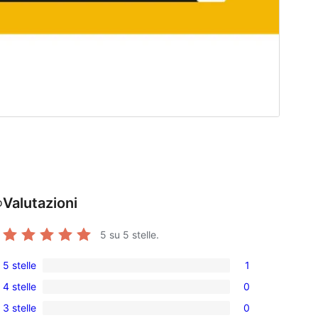
Valutazioni
o
5
su 5 stelle.
5 stelle
1
1
4 stelle
0
5-
0
3 stelle
0
recensioni
recensioni
0