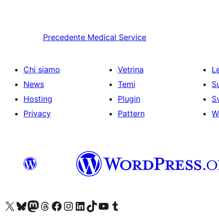
Precedente
Medical Service
Chi siamo
Vetrina
Le
News
Temi
S
Hosting
Plugin
S
Privacy
Pattern
W
Visita il nostro account X (ex Twitter)
Visita il nostro account Bluesky
Visita il nostro account Mastodon
Visita il nostro account Threads
Visita la nostra pagina Facebook
Visita il nostro account Instagram
Visita il nostro account LinkedIn
Visita il nostro account TikTok
Visita il nostro canale YouTube
Visita il nostro account Tumblr