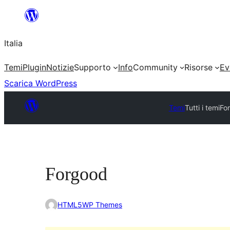
Vai
al
Italia
contenuto
Temi
Plugin
Notizie
Supporto
Info
Community
Risorse
Ev
Scarica WordPress
Temi
Tutti i temi
Fo
Forgood
HTML5WP Themes