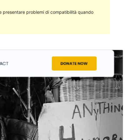
 presentare problemi di compatibilità quando
Anteprima
Scarica
Versione
3.0.6
Ultimo aggiornamento
22 Settembre 2021
Installazioni attive
10+
Versione PHP
7.2
Homepage del tema