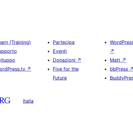
arn (Training)
Partecipa
WordPres
upporto
Eventi
↗
viluppo
Donazioni
↗
Matt
↗
ordPress.tv
↗
Five for the
bbPress
Future
BuddyPre
Italia