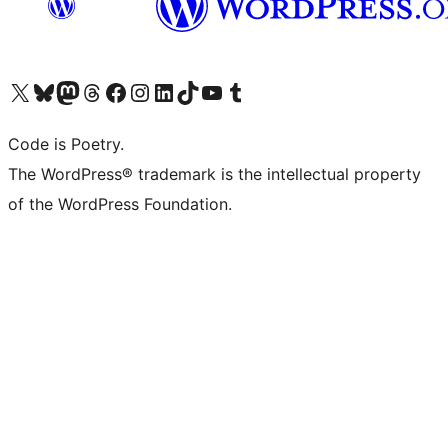
Visita il nostro account X (ex Twitter)
Visita il nostro account Bluesky
Visita il nostro account Mastodon
Visita il nostro account Threads
Visita la nostra pagina Facebook
Visita il nostro account Instagram
Visita il nostro account LinkedIn
Visita il nostro account TikTok
Visita il nostro canale YouTube
Visita il nostro account Tumblr
Code is Poetry.
The WordPress® trademark is the intellectual property
of the WordPress Foundation.