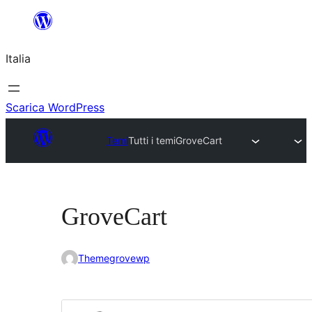
Vai
al
Italia
contenuto
Scarica WordPress
Temi
Tutti i temi
GroveCart
GroveCart
Themegrovewp