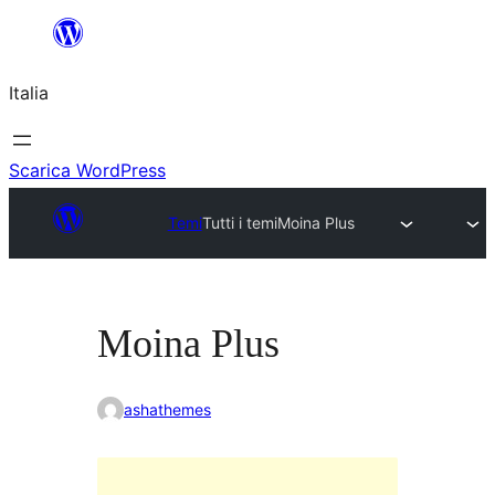
Vai
al
Italia
contenuto
Scarica WordPress
Temi
Tutti i temi
Moina Plus
Moina Plus
ashathemes