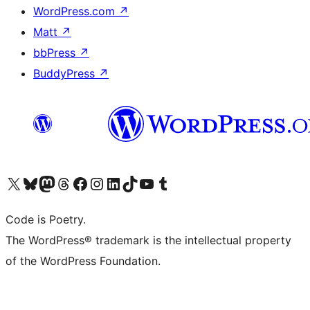
WordPress.com
↗
Matt
↗
bbPress
↗
BuddyPress
↗
Visita il nostro account X (ex Twitter)
Visita il nostro account Bluesky
Visita il nostro account Mastodon
Visita il nostro account Threads
Visita la nostra pagina Facebook
Visita il nostro account Instagram
Visita il nostro account LinkedIn
Visita il nostro account TikTok
Visita il nostro canale YouTube
Visita il nostro account Tumblr
Code is Poetry.
The WordPress® trademark is the intellectual property
of the WordPress Foundation.