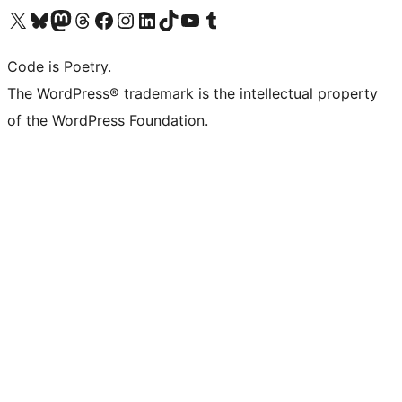
Visita il nostro account X (ex Twitter)
Visita il nostro account Bluesky
Visita il nostro account Mastodon
Visita il nostro account Threads
Visita la nostra pagina Facebook
Visita il nostro account Instagram
Visita il nostro account LinkedIn
Visita il nostro account TikTok
Visita il nostro canale YouTube
Visita il nostro account Tumblr
Code is Poetry.
The WordPress® trademark is the intellectual property
of the WordPress Foundation.