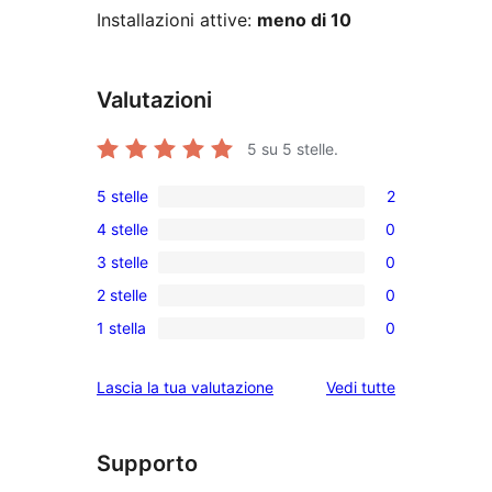
Installazioni attive:
meno di 10
Valutazioni
5
su 5 stelle.
5 stelle
2
2
4 stelle
0
recensioni
0
3 stelle
0
a
recensioni
0
5-
2 stelle
0
a
recensioni
0
stelle
4-
1 stella
0
a
recensioni
0
stelle
3-
a
recensioni
le
Lascia la tua valutazione
Vedi tutte
stelle
2-
a
recensioni
stelle
1-
stelle
Supporto