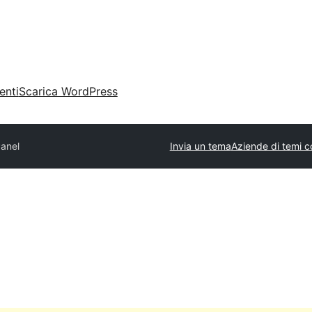
enti
Scarica WordPress
Panel
Invia un tema
Aziende di temi c