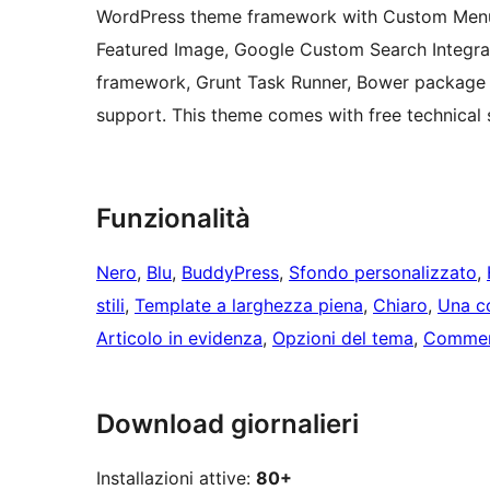
WordPress theme framework with Custom Menu,
Featured Image, Google Custom Search Integra
framework, Grunt Task Runner, Bower package
support. This theme comes with free technical 
Funzionalità
Nero
, 
Blu
, 
BuddyPress
, 
Sfondo personalizzato
, 
stili
, 
Template a larghezza piena
, 
Chiaro
, 
Una c
Articolo in evidenza
, 
Opzioni del tema
, 
Comment
Download giornalieri
Installazioni attive:
80+