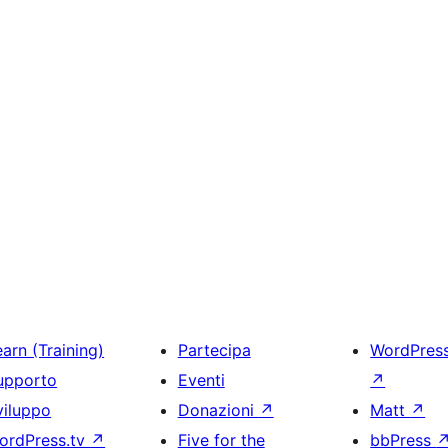
arn (Training)
Partecipa
WordPres
upporto
Eventi
↗
viluppo
Donazioni
↗
Matt
↗
ordPress.tv
↗
Five for the
bbPress