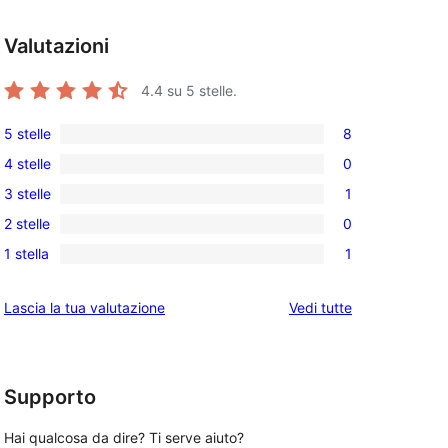
Valutazioni
4.4
su 5 stelle.
5 stelle
8
8
4 stelle
0
recensioni
0
3 stelle
1
a
recensioni
1
5-
2 stelle
0
a
3-
0
stelle
4-
1 stella
1
recensioni
recensioni
1
, 
stelle
a
a
1-
le
Lascia la tua valutazione
Vedi tutte
stelle
2-
recensioni
recensioni
stelle
a
stelle
Supporto
Hai qualcosa da dire? Ti serve aiuto?