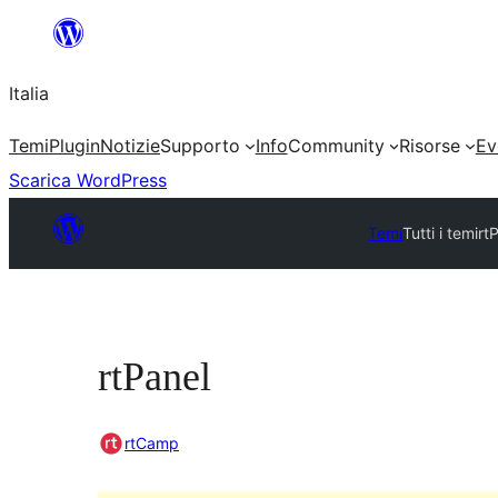
Vai
al
Italia
contenuto
Temi
Plugin
Notizie
Supporto
Info
Community
Risorse
Ev
Scarica WordPress
Temi
Tutti i temi
rt
rtPanel
rtCamp