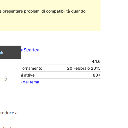
 presentare problemi di compatibilità quando
Anteprima
Scarica
Versione
4.1.6
Ultimo aggiornamento
20 Febbraio 2015
Installazioni attive
80+
Homepage del tema