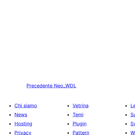
Precedente
Neo_WDL
Chi siamo
Vetrina
Le
News
Temi
S
Hosting
Plugin
S
Privacy
Pattern
W