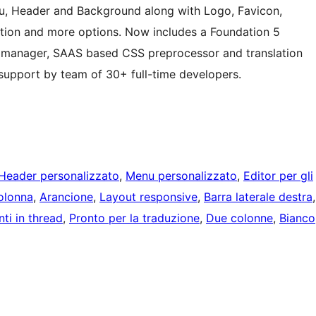
 Header and Background along with Logo, Favicon,
tion and more options. Now includes a Foundation 5
 manager, SAAS based CSS preprocessor and translation
support by team of 30+ full-time developers.
Header personalizzato
, 
Menu personalizzato
, 
Editor per gli
olonna
, 
Arancione
, 
Layout responsive
, 
Barra laterale destra
i in thread
, 
Pronto per la traduzione
, 
Due colonne
, 
Bianco