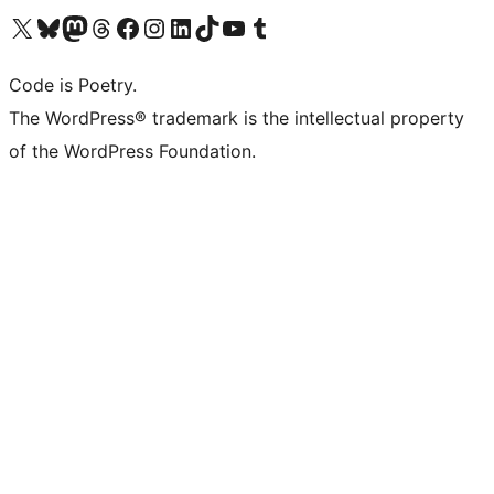
Visita il nostro account X (ex Twitter)
Visita il nostro account Bluesky
Visita il nostro account Mastodon
Visita il nostro account Threads
Visita la nostra pagina Facebook
Visita il nostro account Instagram
Visita il nostro account LinkedIn
Visita il nostro account TikTok
Visita il nostro canale YouTube
Visita il nostro account Tumblr
Code is Poetry.
The WordPress® trademark is the intellectual property
of the WordPress Foundation.