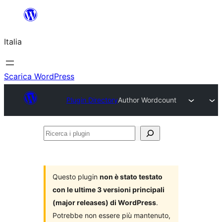
Vai
al
Italia
contenuto
Scarica WordPress
Plugin Directory
Author Wordcount
Ricerca
i
plugin
Questo plugin
non è stato testato
con le ultime 3 versioni principali
(major releases) di WordPress
.
Potrebbe non essere più mantenuto,