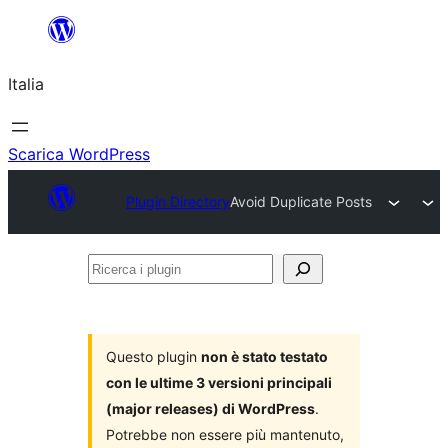
Vai
al
Italia
contenuto
Scarica WordPress
Plugin Directory
Avoid Duplicate Posts
Ricerca
i
plugin
Questo plugin
non è stato testato
con le ultime 3 versioni principali
(major releases) di WordPress
.
Potrebbe non essere più mantenuto,