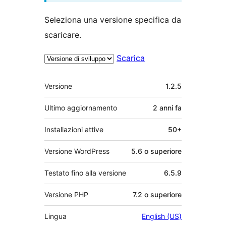
Seleziona una versione specifica da
scaricare.
Scarica
Meta
Versione
1.2.5
Ultimo aggiornamento
2 anni
fa
Installazioni attive
50+
Versione WordPress
5.6 o superiore
Testato fino alla versione
6.5.9
Versione PHP
7.2 o superiore
Lingua
English (US)