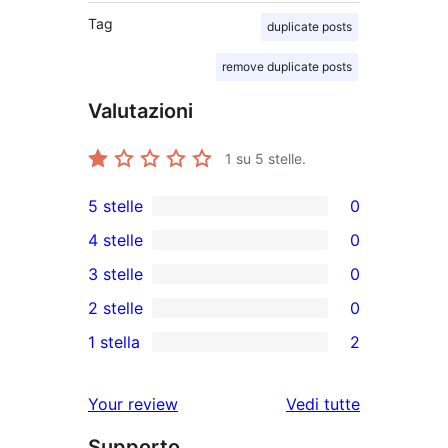
Tag
duplicate posts
remove duplicate posts
Valutazioni
1
su 5 stelle.
5 stelle
0
0
4 stelle
0
recensioni
0
3 stelle
0
a
recensioni
0
2 stelle
0
5-
a
recensioni
0
stelle
1 stella
2
4-
a
recensioni
2
stelle
3-
a
recensioni
le
Your review
Vedi tutte
stelle
2-
a
recensioni
stelle
Supporto
1-