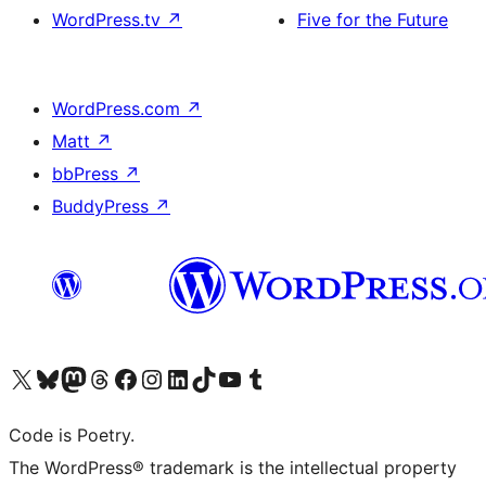
WordPress.tv
↗
Five for the Future
WordPress.com
↗
Matt
↗
bbPress
↗
BuddyPress
↗
Visita il nostro account X (ex Twitter)
Visita il nostro account Bluesky
Visita il nostro account Mastodon
Visita il nostro account Threads
Visita la nostra pagina Facebook
Visita il nostro account Instagram
Visita il nostro account LinkedIn
Visita il nostro account TikTok
Visita il nostro canale YouTube
Visita il nostro account Tumblr
Code is Poetry.
The WordPress® trademark is the intellectual property