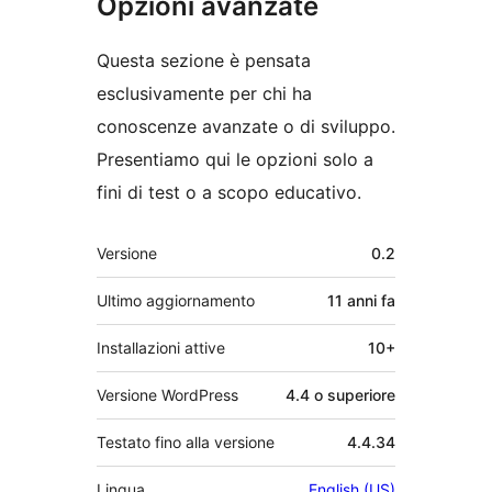
Opzioni avanzate
Questa sezione è pensata
esclusivamente per chi ha
conoscenze avanzate o di sviluppo.
Presentiamo qui le opzioni solo a
fini di test o a scopo educativo.
Meta
Versione
0.2
Ultimo aggiornamento
11 anni
fa
Installazioni attive
10+
Versione WordPress
4.4 o superiore
Testato fino alla versione
4.4.34
Lingua
English (US)