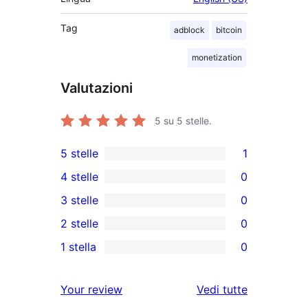
Tag
adblock
bitcoin
monetization
Valutazioni
5
su 5 stelle.
5 stelle
1
1
4 stelle
0
5-
0
3 stelle
0
recensioni
recensioni
0
2 stelle
0
a
a
recensioni
0
stelle
1 stella
0
4-
a
recensioni
0
stelle
3-
a
recensioni
le
Your review
Vedi tutte
stelle
2-
a