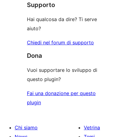
recensioni
stelle
Supporto
1-
stelle
Hai qualcosa da dire? Ti serve
aiuto?
Chiedi nel forum di supporto
Dona
Vuoi supportare lo sviluppo di
questo plugin?
Fai una donazione per questo
plugin
Chi siamo
Vetrina
News
Temi