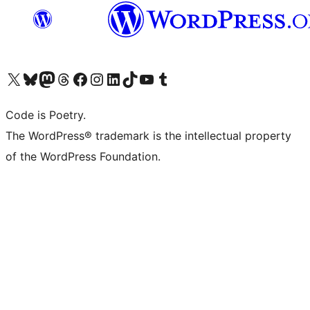
Visita il nostro account X (ex Twitter)
Visita il nostro account Bluesky
Visita il nostro account Mastodon
Visita il nostro account Threads
Visita la nostra pagina Facebook
Visita il nostro account Instagram
Visita il nostro account LinkedIn
Visita il nostro account TikTok
Visita il nostro canale YouTube
Visita il nostro account Tumblr
Code is Poetry.
The WordPress® trademark is the intellectual property
of the WordPress Foundation.