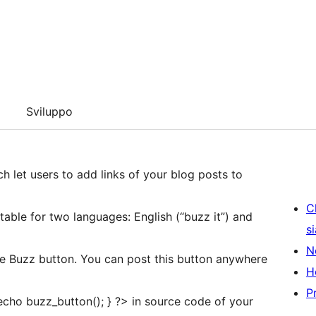
Sviluppo
ch let users to add links of your blog posts to
C
table for two languages: English (“buzz it”) and
s
N
gle Buzz button. You can post this button anywhere
H
P
 echo buzz_button(); } ?> in source code of your