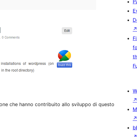
P
E
D
F
f
t
F
W
one che hanno contribuito allo sviluppo di questo
M
b