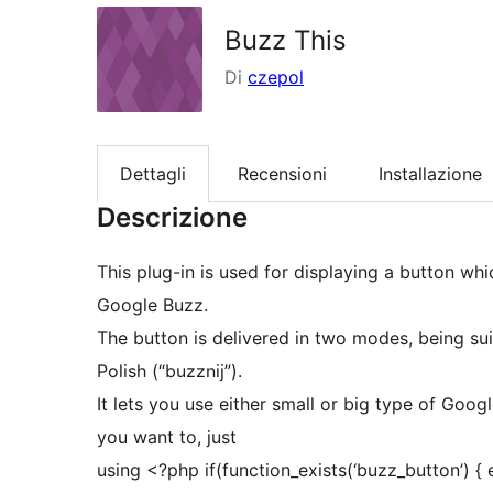
Buzz This
Di
czepol
Dettagli
Recensioni
Installazione
Descrizione
This plug-in is used for displaying a button whi
Google Buzz.
The button is delivered in two modes, being sui
Polish (“buzznij”).
It lets you use either small or big type of Goo
you want to, just
using <?php if(function_exists(‘buzz_button’) {