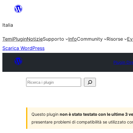
Vai
al
Italia
contenuto
Temi
Plugin
Notizie
Supporto
Info
Community
Risorse
Ev
Scarica WordPress
Plugin Dir
Ricerca
i
plugin
Questo plugin
non è stato testato con le ultime 3 
presentare problemi di compatibilità se utilizzato co