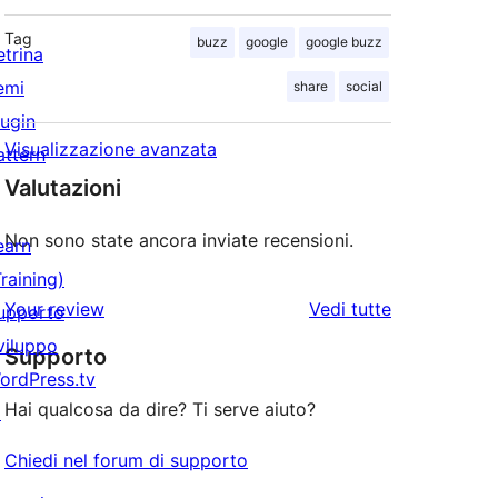
Tag
buzz
google
google buzz
etrina
emi
share
social
lugin
Visualizzazione avanzata
attern
Valutazioni
Non sono state ancora inviate recensioni.
earn
Training)
le
Your review
Vedi tutte
upporto
recensioni
viluppo
Supporto
ordPress.tv
Hai qualcosa da dire? Ti serve aiuto?
↗
Chiedi nel forum di supporto