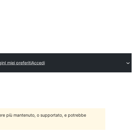
gin
I miei preferiti
Accedi
ere più mantenuto, o supportato, e potrebbe