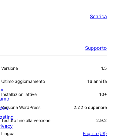
Scarica
Supporto
Meta
Versione
1.5
Ultimo aggiornamento
16 anni
fa
hi
Installazioni attive
10+
iamo
ews
Versione WordPress
2.7.2 o superiore
osting
Testato fino alla versione
2.9.2
rivacy
Lingua
English (US)