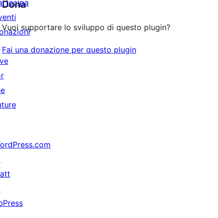
artecipa
Dona
venti
Vuoi supportare lo sviluppo di questo plugin?
onazioni
↗
Fai una donazione per questo plugin
ive
or
he
uture
ordPress.com
↗
att
↗
bPress
↗