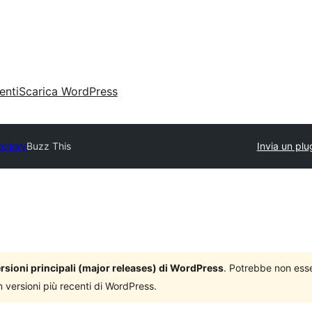
enti
Scarica WordPress
ectory
Buzz This
Invia un plu
versioni principali (major releases) di WordPress
. Potrebbe non ess
n versioni più recenti di WordPress.