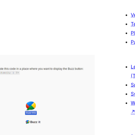
V
T
P
P
L
(
S
S
W