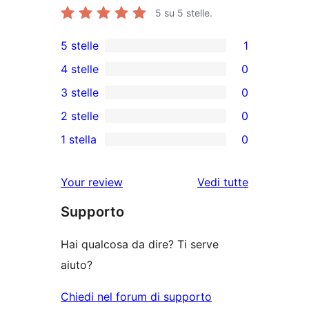
5
su 5 stelle.
5 stelle
1
1
4 stelle
0
5-
0
3 stelle
0
recensioni
recensioni
0
2 stelle
0
a
a
recensioni
0
stelle
1 stella
0
4-
a
recensioni
0
stelle
3-
a
recensioni
Your review
Vedi tutte
stelle
2-
a
le
stelle
Supporto
1-
recensioni
stelle
Hai qualcosa da dire? Ti serve
aiuto?
Chiedi nel forum di supporto