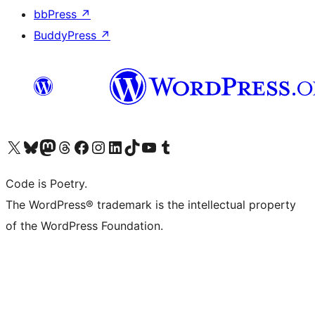
bbPress
↗
BuddyPress
↗
Visita il nostro account X (ex Twitter)
Visita il nostro account Bluesky
Visita il nostro account Mastodon
Visita il nostro account Threads
Visita la nostra pagina Facebook
Visita il nostro account Instagram
Visita il nostro account LinkedIn
Visita il nostro account TikTok
Visita il nostro canale YouTube
Visita il nostro account Tumblr
Code is Poetry.
The WordPress® trademark is the intellectual property
of the WordPress Foundation.