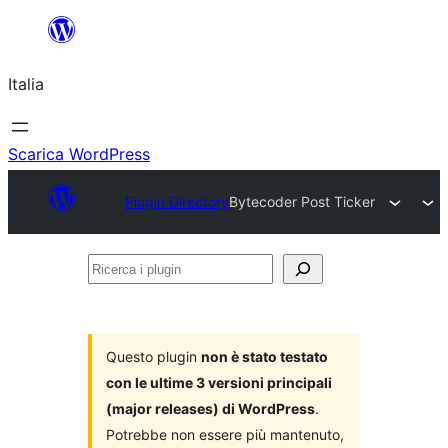
Vai
al
Italia
contenuto
Scarica WordPress
Plugin Directory
Bytecoder Post Ticker
Ricerca
i
plugin
Questo plugin
non è stato testato
con le ultime 3 versioni principali
(major releases) di WordPress
.
Potrebbe non essere più mantenuto,