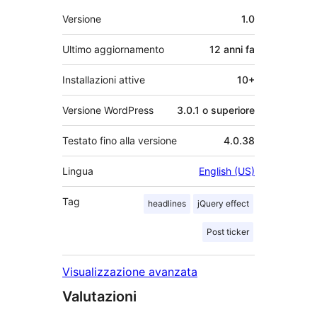
Meta
Versione
1.0
Ultimo aggiornamento
12 anni
fa
Installazioni attive
10+
Versione WordPress
3.0.1 o superiore
Testato fino alla versione
4.0.38
Lingua
English (US)
Tag
headlines
jQuery effect
Post ticker
Visualizzazione avanzata
Valutazioni