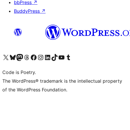
bbPress
↗
BuddyPress
↗
Visita il nostro account X (ex Twitter)
Visita il nostro account Bluesky
Visita il nostro account Mastodon
Visita il nostro account Threads
Visita la nostra pagina Facebook
Visita il nostro account Instagram
Visita il nostro account LinkedIn
Visita il nostro account TikTok
Visita il nostro canale YouTube
Visita il nostro account Tumblr
Code is Poetry.
The WordPress® trademark is the intellectual property
of the WordPress Foundation.