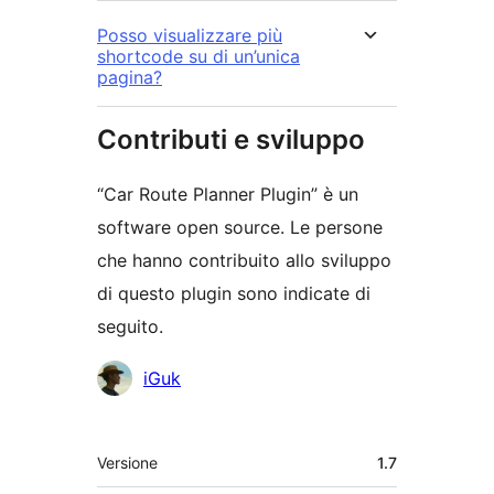
Posso visualizzare più
shortcode su di un’unica
pagina?
Contributi e sviluppo
“Car Route Planner Plugin” è un
software open source. Le persone
che hanno contribuito allo sviluppo
di questo plugin sono indicate di
seguito.
Collaboratori
iGuk
Meta
Versione
1.7