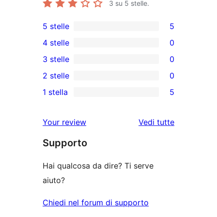
3
su 5 stelle.
5 stelle
5
5
4 stelle
0
recensioni
0
3 stelle
0
a
recensioni
0
2 stelle
0
5-
a
recensioni
0
stelle
1 stella
5
4-
a
recensioni
5
stelle
3-
a
recensioni
Your review
Vedi tutte
stelle
2-
a
le
stelle
Supporto
1-
recensioni
stelle
Hai qualcosa da dire? Ti serve
aiuto?
Chiedi nel forum di supporto