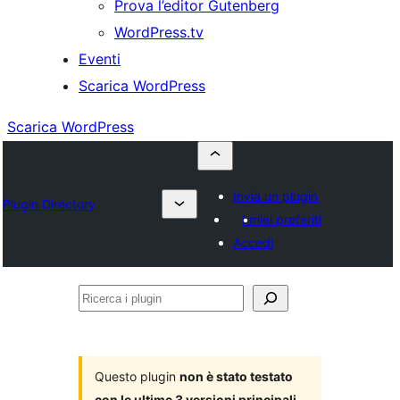
Prova l’editor Gutenberg
WordPress.tv
Eventi
Scarica WordPress
Scarica WordPress
Invia un plugin
Plugin Directory
I miei preferiti
Accedi
Ricerca
i
plugin
Questo plugin
non è stato testato
con le ultime 3 versioni principali