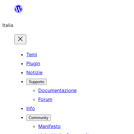
Vai
al
Italia
contenuto
Temi
Plugin
Notizie
Supporto
Documentazione
Forum
Info
Community
Manifesto