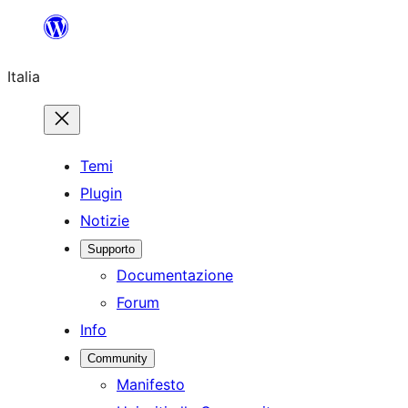
Vai
al
Italia
contenuto
Temi
Plugin
Notizie
Supporto
Documentazione
Forum
Info
Community
Manifesto