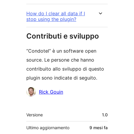
How do I clear all data if I
stop using the plugin?
Contributi e sviluppo
“Condotel” è un software open
source. Le persone che hanno
contribuito allo sviluppo di questo
plugin sono indicate di seguito.
Collaboratori
Rick Gouin
Meta
Versione
1.0
Ultimo aggiornamento
9 mesi
fa