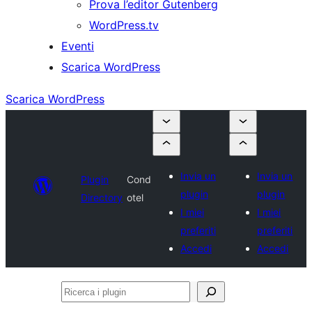
Prova l’editor Gutenberg
WordPress.tv
Eventi
Scarica WordPress
Scarica WordPress
Invia un
Invia un
Plugin
Cond
plugin
plugin
Directory
otel
I miei
I miei
preferiti
preferiti
Accedi
Accedi
Ricerca