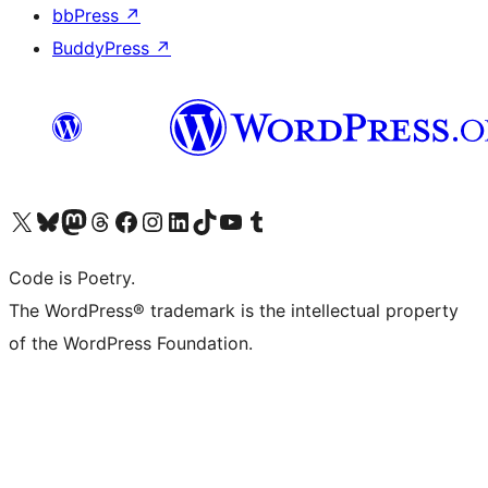
bbPress
↗
BuddyPress
↗
Visita il nostro account X (ex Twitter)
Visita il nostro account Bluesky
Visita il nostro account Mastodon
Visita il nostro account Threads
Visita la nostra pagina Facebook
Visita il nostro account Instagram
Visita il nostro account LinkedIn
Visita il nostro account TikTok
Visita il nostro canale YouTube
Visita il nostro account Tumblr
Code is Poetry.
The WordPress® trademark is the intellectual property
of the WordPress Foundation.