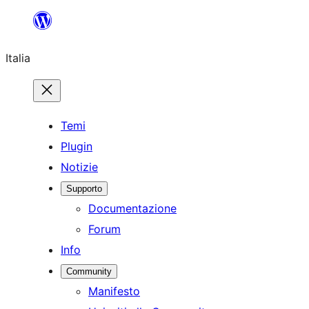
Vai
al
Italia
contenuto
Temi
Plugin
Notizie
Supporto
Documentazione
Forum
Info
Community
Manifesto