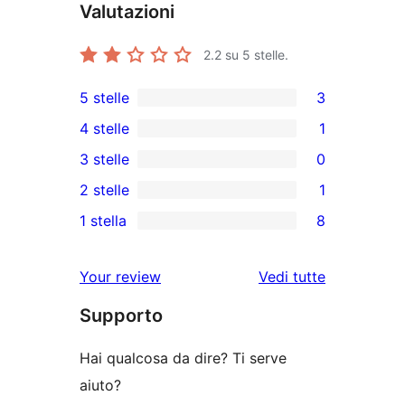
Valutazioni
2.2
su 5 stelle.
5 stelle
3
3
4 stelle
1
recensioni
1
3 stelle
0
a
4-
0
2 stelle
1
5-
recensioni
recensioni
1
stelle
1 stella
8
a
a
2-
8
stelle
3-
recensioni
recensioni
le
Your review
Vedi tutte
stelle
a
a
recensioni
stelle
Supporto
1-
stelle
Hai qualcosa da dire? Ti serve
aiuto?