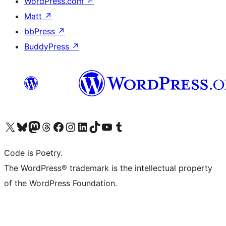
WordPress.com
↗
Matt
↗
bbPress
↗
BuddyPress
↗
Visita il nostro account X (ex Twitter)
Visita il nostro account Bluesky
Visita il nostro account Mastodon
Visita il nostro account Threads
Visita la nostra pagina Facebook
Visita il nostro account Instagram
Visita il nostro account LinkedIn
Visita il nostro account TikTok
Visita il nostro canale YouTube
Visita il nostro account Tumblr
Code is Poetry.
The WordPress® trademark is the intellectual property
of the WordPress Foundation.