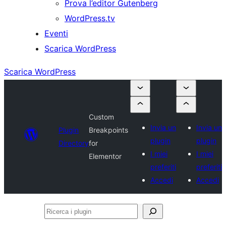
Prova l’editor Gutenberg
WordPress.tv
Eventi
Scarica WordPress
Scarica WordPress
Custom
Invia un
Invia un
Plugin
Breakpoints
plugin
plugin
Directory
for
I miei
I miei
Elementor
preferiti
preferiti
Accedi
Accedi
Ricerca