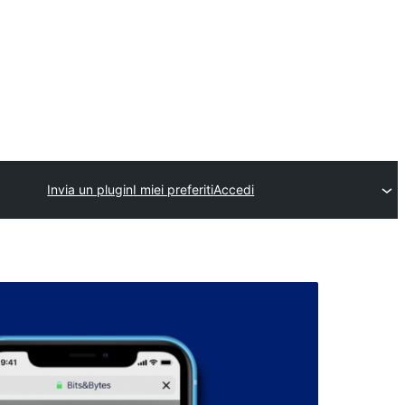
Invia un plugin
I miei preferiti
Accedi