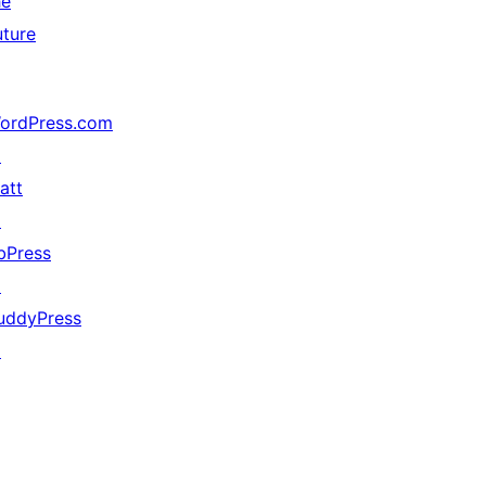
he
uture
ordPress.com
↗
att
↗
bPress
↗
uddyPress
↗