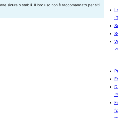
re sicure o stabili. Il loro uso non è raccomandato per siti
L
(
S
S
W
P
E
D
F
f