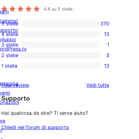
4.8
su 5 stelle.
earn
Training)
5 stelle
370
370
upporto
4 stelle
13
recensioni
13
viluppo
3 stelle
1
a
recensioni
ordPress.tv
1
2 stelle
3
5-
a
↗
3-
3
stelle
1 stella
13
4-
recensioni
recensioni
13
stelle
a
a
recensioni
artecipa
le
Your review
Vedi tutte
stelle
2-
a
venti
recensioni
stelle
Supporto
1-
onazioni
stelle
↗
Hai qualcosa da dire? Ti serve aiuto?
ive
Chiedi nel forum di supporto
or