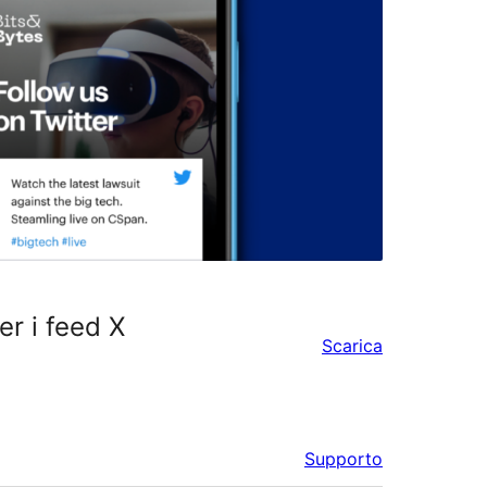
r i feed X
Scarica
Supporto