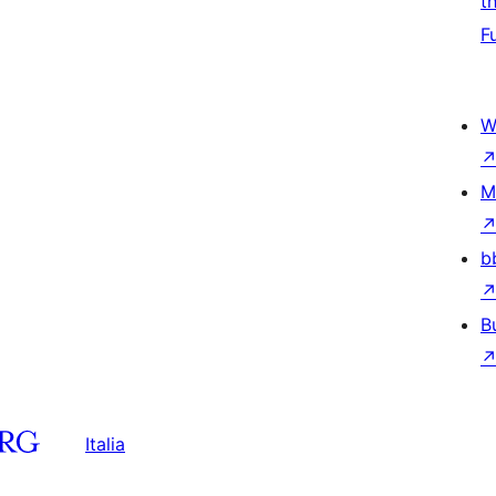
t
F
W
M
b
B
Italia