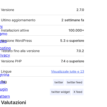
Meta
Versione
2.7.0
Ultimo aggiornamento
2 settimane
fa
hi
Installazioni attive
100.000+
iamo
ews
Versione WordPress
5.3 o superiore
osting
Testato fino alla versione
7.0.2
rivacy
Versione PHP
7.4 o superiore
Lingue
Visualizzale tutte e 13
etrina
emi
Tag
twitter
twitter feed
lugin
twitter widget
X feed
attern
Valutazioni