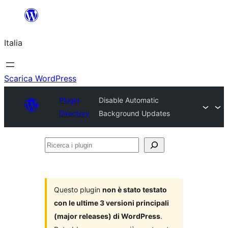
Vai
al
Italia
contenuto
Scarica WordPress
Plugin
Disable Automatic
Directory
Background Updates
Ricerca
i
plugin
Questo plugin
non è stato testato
con le ultime 3 versioni principali
(major releases) di WordPress
.