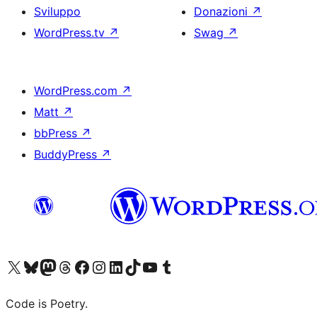
Sviluppo
Donazioni
↗
WordPress.tv
↗
Swag
↗
WordPress.com
↗
Matt
↗
bbPress
↗
BuddyPress
↗
Visita il nostro account X (ex Twitter)
Visita il nostro account Bluesky
Visita il nostro account Mastodon
Visita il nostro account Threads
Visita la nostra pagina Facebook
Visita il nostro account Instagram
Visita il nostro account LinkedIn
Visita il nostro account TikTok
Visita il nostro canale YouTube
Visita il nostro account Tumblr
Code is Poetry.