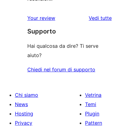
le
Your review
Vedi tutte
recensioni
Supporto
Hai qualcosa da dire? Ti serve
aiuto?
Chiedi nel forum di supporto
Chi siamo
Vetrina
News
Temi
Hosting
Plugin
Privacy
Pattern