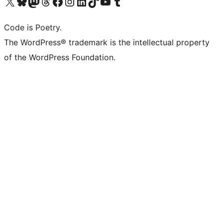
Visita il nostro account X (ex Twitter)
Visita il nostro account Bluesky
Visita il nostro account Mastodon
Visita il nostro account Threads
Visita la nostra pagina Facebook
Visita il nostro account Instagram
Visita il nostro account LinkedIn
Visita il nostro account TikTok
Visita il nostro canale YouTube
Visita il nostro account Tumblr
Code is Poetry.
The WordPress® trademark is the intellectual property
of the WordPress Foundation.