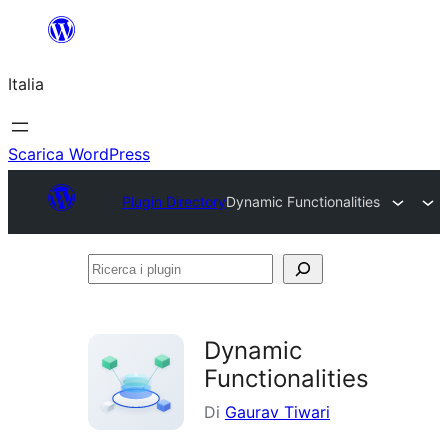
Vai
al
Italia
contenuto
Scarica WordPress
Plugin Directory
Dynamic Functionalities
Ricerca
i
plugin
Dynamic
Functionalities
Di
Gaurav Tiwari