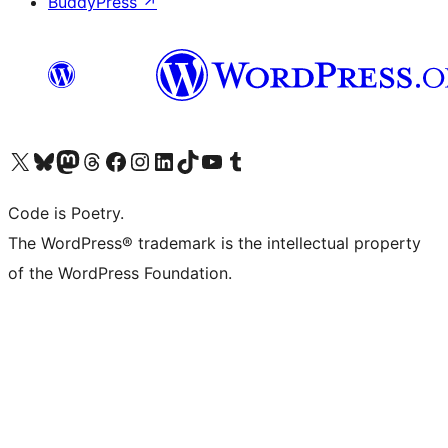
BuddyPress
↗
Visita il nostro account X (ex Twitter)
Visita il nostro account Bluesky
Visita il nostro account Mastodon
Visita il nostro account Threads
Visita la nostra pagina Facebook
Visita il nostro account Instagram
Visita il nostro account LinkedIn
Visita il nostro account TikTok
Visita il nostro canale YouTube
Visita il nostro account Tumblr
Code is Poetry.
The WordPress® trademark is the intellectual property
of the WordPress Foundation.