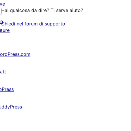
ive
stelle
Hai qualcosa da dire? Ti serve aiuto?
or
he
Chiedi nel forum di supporto
uture
ordPress.com
↗
att
↗
bPress
↗
uddyPress
↗