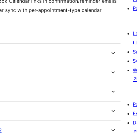
ok Calendar links in confirmation/reminder emails
P
r sync with per-appointment-type calendar
L
(
S
S
W
P
E
D
?