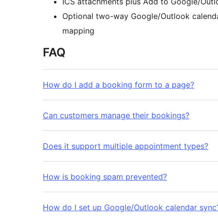
ICS attachments plus Add to Google/Outlo
Optional two-way Google/Outlook calenda
mapping
FAQ
How do I add a booking form to a page?
Can customers manage their bookings?
Does it support multiple appointment types?
How is booking spam prevented?
How do I set up Google/Outlook calendar sync