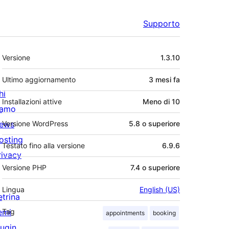
Supporto
Meta
Versione
1.3.10
Ultimo aggiornamento
3 mesi
fa
hi
Installazioni attive
Meno di 10
iamo
ews
Versione WordPress
5.8 o superiore
osting
Testato fino alla versione
6.9.6
rivacy
Versione PHP
7.4 o superiore
Lingua
English (US)
etrina
emi
Tag
appointments
booking
lugin