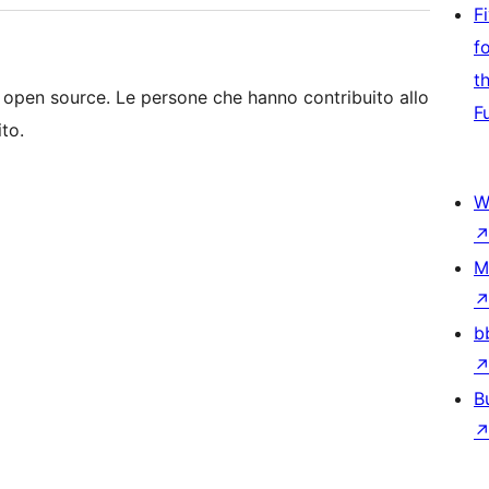
F
f
t
 open source. Le persone che hanno contribuito allo
F
to.
W
M
b
B