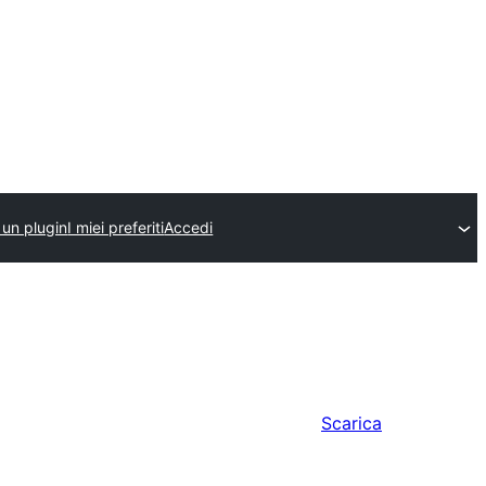
 un plugin
I miei preferiti
Accedi
Scarica