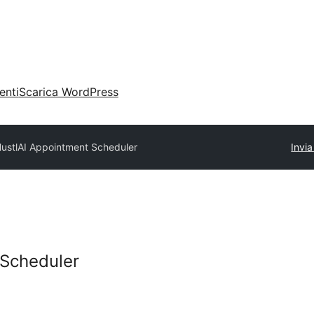
enti
Scarica WordPress
ustlAI Appointment Scheduler
Invia
 Scheduler