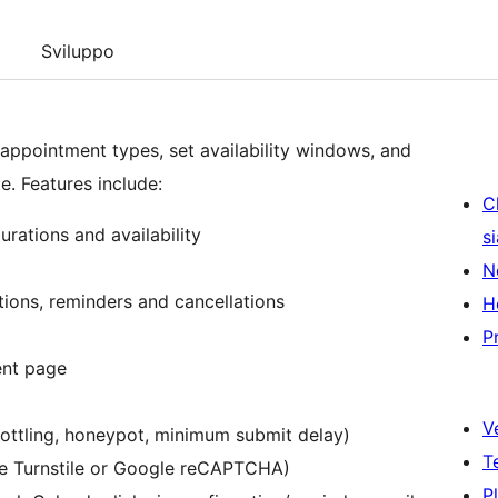
Sviluppo
appointment types, set availability windows, and
e. Features include:
C
rations and availability
s
N
tions, reminders and cancellations
H
P
ent page
V
hrottling, honeypot, minimum submit delay)
T
re Turnstile or Google reCAPTCHA)
P