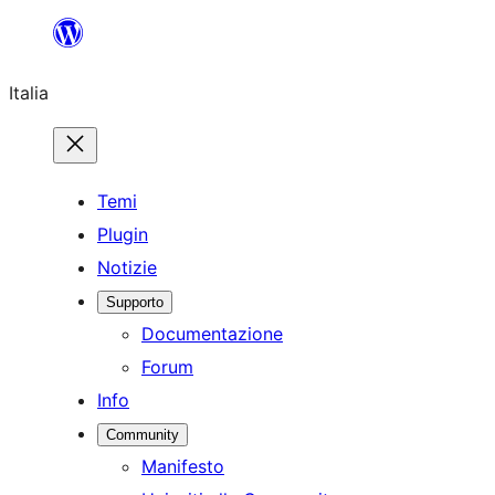
Vai
al
Italia
contenuto
Temi
Plugin
Notizie
Supporto
Documentazione
Forum
Info
Community
Manifesto