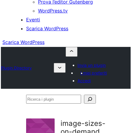
Prova l’editor Gutenberg
WordPress.tv
Eventi
Scarica WordPress
Scarica WordPress
Invia un plugin
Plugin Directory
I miei preferiti
Accedi
Ricerca
i
plugin
image-sizes-
on-demand