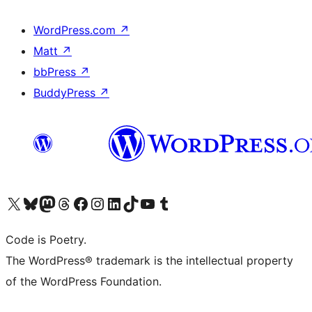
WordPress.com
↗
Matt
↗
bbPress
↗
BuddyPress
↗
Visita il nostro account X (ex Twitter)
Visita il nostro account Bluesky
Visita il nostro account Mastodon
Visita il nostro account Threads
Visita la nostra pagina Facebook
Visita il nostro account Instagram
Visita il nostro account LinkedIn
Visita il nostro account TikTok
Visita il nostro canale YouTube
Visita il nostro account Tumblr
Code is Poetry.
The WordPress® trademark is the intellectual property
of the WordPress Foundation.