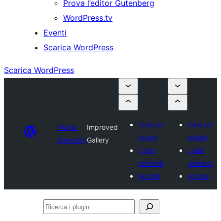
Prova l’editor Gutenberg
WordPress.tv
Eventi
Scarica WordPress
Scarica WordPress
Invia un
Invia un
Plugin
Improved
plugin
plugin
Directory
Gallery
I miei
I miei
preferiti
preferiti
Accedi
Accedi
Ricerca