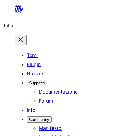
Vai
al
Italia
contenuto
Temi
Plugin
Notizie
Supporto
Documentazione
Forum
Info
Community
Manifesto