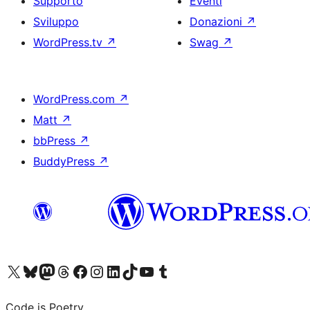
Supporto
Eventi
Sviluppo
Donazioni
↗
WordPress.tv
↗
Swag
↗
WordPress.com
↗
Matt
↗
bbPress
↗
BuddyPress
↗
Visita il nostro account X (ex Twitter)
Visita il nostro account Bluesky
Visita il nostro account Mastodon
Visita il nostro account Threads
Visita la nostra pagina Facebook
Visita il nostro account Instagram
Visita il nostro account LinkedIn
Visita il nostro account TikTok
Visita il nostro canale YouTube
Visita il nostro account Tumblr
Code is Poetry.