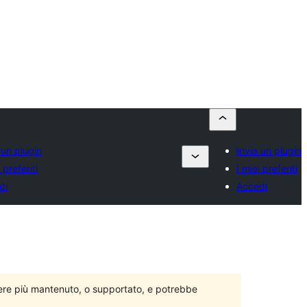
 un plugin
Invia un plugin
 preferiti
I miei preferiti
di
Accedi
ere più mantenuto, o supportato, e potrebbe