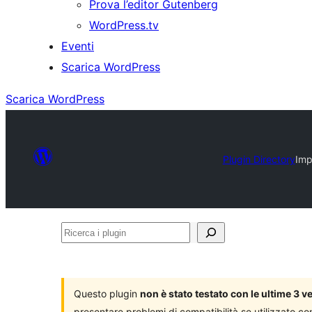
Prova l’editor Gutenberg
WordPress.tv
Eventi
Scarica WordPress
Scarica WordPress
Plugin Directory
Imp
Ricerca
i
plugin
Questo plugin
non è stato testato con le ultime 3 
presentare problemi di compatibilità se utilizzato co