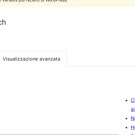
ch
Visualizzazione avanzata
C
s
N
H