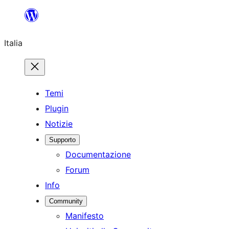
Vai
al
Italia
contenuto
Temi
Plugin
Notizie
Supporto
Documentazione
Forum
Info
Community
Manifesto