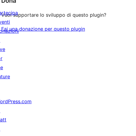
Dona
artecipa
Vuoi supportare lo sviluppo di questo plugin?
venti
Fai una donazione per questo plugin
onazioni
↗
ive
or
he
uture
ordPress.com
↗
att
↗