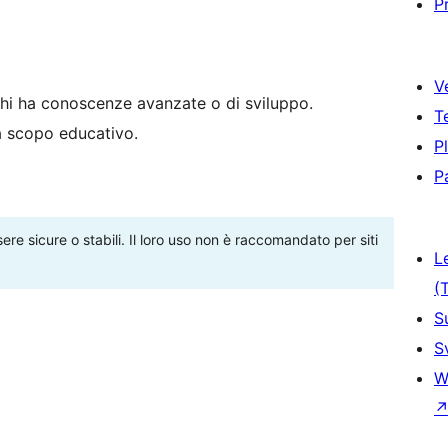
P
V
hi ha conoscenze avanzate o di sviluppo.
T
 a scopo educativo.
P
P
re sicure o stabili. Il loro uso non è raccomandato per siti
L
(
S
S
W