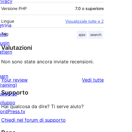
rivacy
Versione PHP
7.0 o superiore
Lingue
Visualizzale tutte e 2
etrina
emi
Tag
ajax
search
lugin
Valutazioni
attern
Non sono state ancora inviate recensioni.
earn
le
Your review
Vedi tutte
Training)
recensioni
Supporto
upporto
viluppo
Hai qualcosa da dire? Ti serve aiuto?
ordPress.tv
Chiedi nel forum di supporto
↗