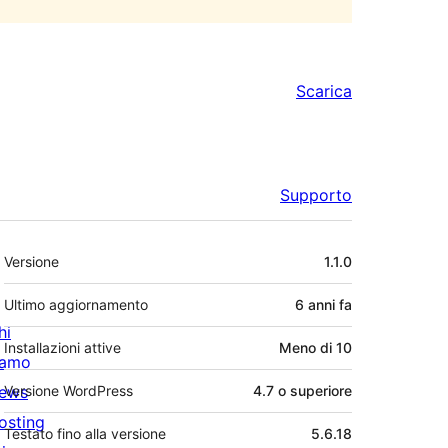
Scarica
Supporto
Meta
Versione
1.1.0
Ultimo aggiornamento
6 anni
fa
hi
Installazioni attive
Meno di 10
iamo
ews
Versione WordPress
4.7 o superiore
osting
Testato fino alla versione
5.6.18