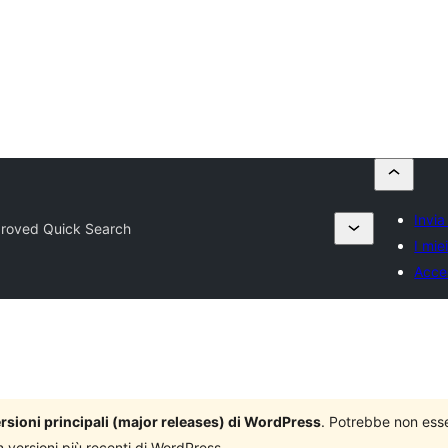
Invia
roved Quick Search
I miei
Acce
versioni principali (major releases) di WordPress
. Potrebbe non ess
n versioni più recenti di WordPress.